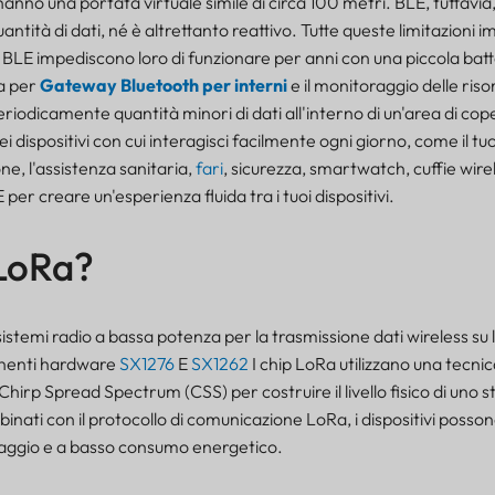
anno una portata virtuale simile di circa 100 metri. BLE, tuttavia
ntità di dati, né è altrettanto reattivo. Tutte queste limitazioni i
no BLE impediscono loro di funzionare per anni con una piccola bat
ta per
Gateway Bluetooth per interni
e il monitoraggio delle risor
riodicamente quantità minori di dati all'interno di un'area di cop
i dispositivi con cui interagisci facilmente ogni giorno, come il tu
e, l'assistenza sanitaria,
fari
, sicurezza, smartwatch, cuffie wire
per creare un'esperienza fluida tra i tuoi dispositivi.
 LoRa?
sistemi radio a bassa potenza per la trasmissione dati wireless su
onenti hardware
SX1276
E
SX1262
I chip LoRa utilizzano una tecnic
irp Spread Spectrum (CSS) per costruire il livello fisico di uno s
ati con il protocollo di comunicazione LoRa, i dispositivi posson
raggio e a basso consumo energetico.