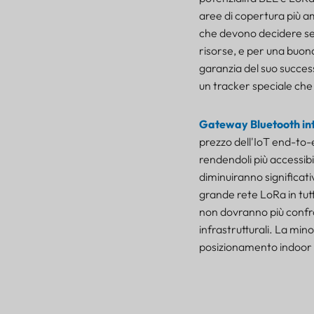
aree di copertura più a
che devono decidere se 
risorse, e per una buona
garanzia del suo succes
un tracker speciale che
Gateway Bluetooth in
prezzo dell'IoT end-to
rendendoli più accessibil
diminuiranno significati
grande rete LoRa in tutto
non dovranno più confro
infrastrutturali. La min
posizionamento indoor e