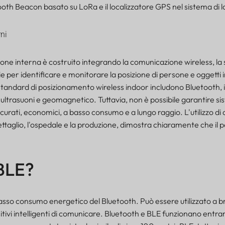
ooth Beacon basato su LoRa e il localizzatore GPS nel sistema di l
ione interna è costruito integrando la comunicazione wireless, la
ie per identificare e monitorare la posizione di persone e oggetti 
standard di posizionamento wireless indoor includono Bluetooth, i
ultrasuoni e geomagnetico. Tuttavia, non è possibile garantire sis
curati, economici, a basso consumo e a lungo raggio. L'utilizzo di ca
taglio, l'ospedale e la produzione, dimostra chiaramente che il p
 BLE?
basso consumo energetico del Bluetooth. Può essere utilizzato a b
itivi intelligenti di comunicare. Bluetooth e BLE funzionano entra