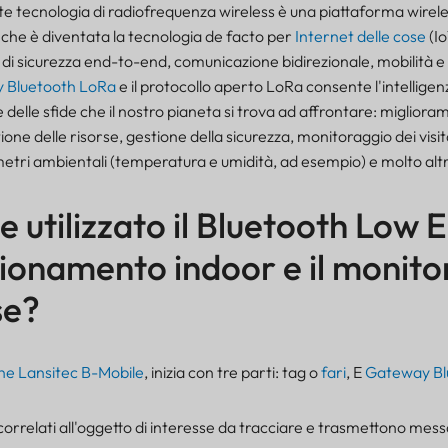
e tecnologia di radiofrequenza wireless è una piattaforma wirele
che è diventata la tecnologia de facto per
Internet delle cose
(Io
di sicurezza end-to-end, comunicazione bidirezionale, mobilità e s
 Bluetooth LoRa
e il protocollo aperto LoRa consente l'intellige
 delle sfide che il nostro pianeta si trova ad affrontare: miglior
tione delle risorse, gestione della sicurezza, monitoraggio dei visit
tri ambientali (temperatura e umidità, ad esempio) e molto alt
 utilizzato il Bluetooth Low 
izionamento indoor e il monit
se?
ione Lansitec B-Mobile
, inizia con tre parti: tag o
fari
, E
Gateway Bl
 correlati all'oggetto di interesse da tracciare e trasmettono mess