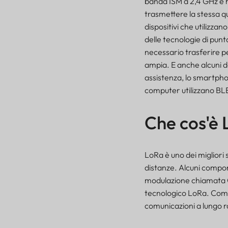
banda ISM a 2,4 GHz e h
trasmettere la stessa qua
dispositivi che utilizza
delle tecnologie di pun
necessario trasferire pe
ampia. E anche alcuni de
assistenza, lo smartphon
computer utilizzano BLE 
Che cos'è
LoRa è uno dei migliori 
distanze. Alcuni comp
modulazione chiamata Ch
tecnologico LoRa. Combin
comunicazioni a lungo 