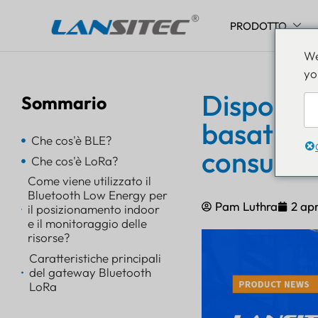
PRODOTTO
Vai
We
al
yo
contenuto
Dispositiv
Sommario
basati su
Che cos'è BLE?
consumo 
Che cos'è LoRa?
Come viene utilizzato il
Bluetooth Low Energy per
Pam Luthra
2 apr
il posizionamento indoor
e il monitoraggio delle
risorse?
Caratteristiche principali
del gateway Bluetooth
LoRa