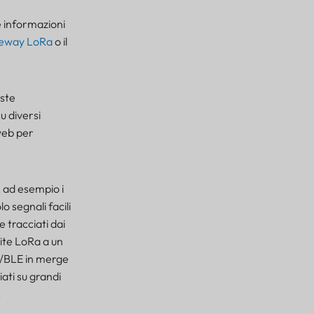
e informazioni
eway LoRa
o il
este
u diversi
 web per
, ad esempio i
o segnali facili
e tracciati dai
mite LoRa a un
a/BLE in merge
iati su grandi
.