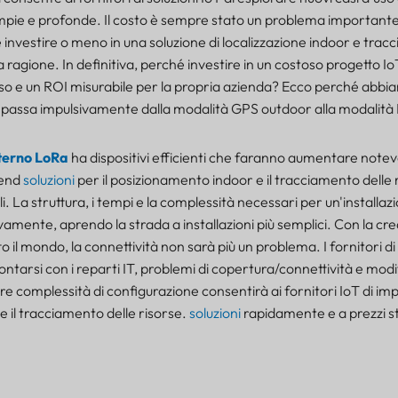
mpie e profonde. Il costo è sempre stato un problema importante
investire o meno in una soluzione di localizzazione indoor e trac
 ragione. In definitiva, perché investire in un costoso progetto Io
so e un ROI misurabile per la propria azienda? Ecco perché abbi
 passa impulsivamente dalla modalità GPS outdoor alla modalità
terno LoRa
ha dispositivi efficienti che faranno aumentare notev
-end
soluzioni
per il posizionamento indoor e il tracciamento delle 
i. La struttura, i tempi e la complessità necessari per un'installaz
vamente, aprendo la strada a installazioni più semplici. Con la cr
 il mondo, la connettività non sarà più un problema. I fornitori di 
ntarsi con i reparti IT, problemi di copertura/connettività e modi
ore complessità di configurazione consentirà ai fornitori IoT di im
 il tracciamento delle risorse.
soluzioni
rapidamente e a prezzi st