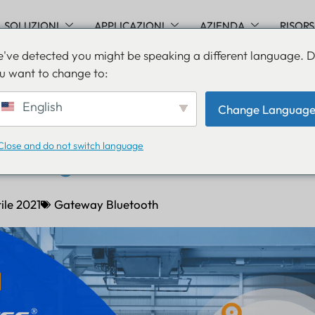
SOLUZIONI
APPLICAZIONI
AZIENDA
RISOR
've detected you might be speaking a different language. 
u want to change to:
i di localizzazione per int
English
Change Languag
 LoRa e Bluetooth a basso
Close and do not switch language
energetico
ile 2021
Gateway Bluetooth