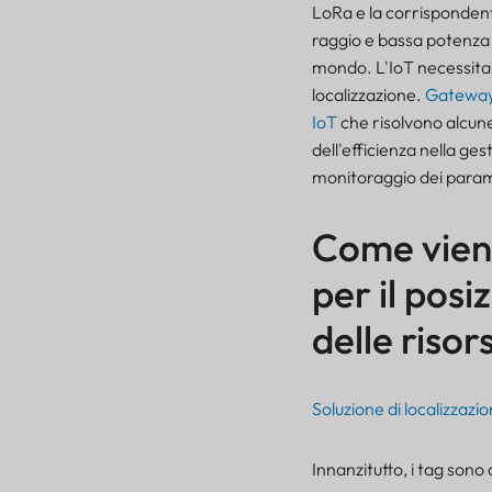
LoRa e la corrispondent
raggio e bassa potenza 
mondo. L'IoT necessita 
localizzazione.
Gateway
IoT
che risolvono alcune
dell'efficienza nella ges
monitoraggio dei parame
Come viene
per il pos
delle risor
Soluzione di localizzaz
Innanzitutto, i tag sono