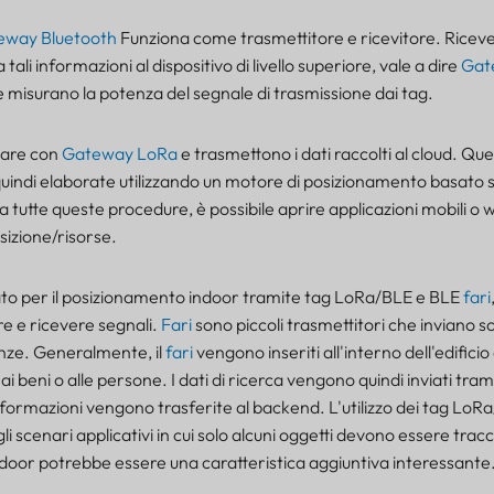
eway Bluetooth
Funziona come trasmettitore e ricevitore. Ricev
ra tali informazioni al dispositivo di livello superiore, vale a dire
Gat
e misurano la potenza del segnale di trasmissione dai tag.
are con
Gateway LoRa
e trasmettono i dati raccolti al cloud. Qu
indi elaborate utilizzando un motore di posizionamento basato s
e a tutte queste procedure, è possibile aprire applicazioni mobili o
osizione/risorse.
ato per il posizionamento indoor tramite tag LoRa/BLE e BLE
fari
e e ricevere segnali.
Fari
sono piccoli trasmettitori che inviano sol
nanze. Generalmente, il
fari
vengono inseriti all'interno dell'edificio 
i beni o alle persone. I dati di ricerca vengono quindi inviati tra
formazioni vengono trasferite al backend. L'utilizzo dei tag LoR
gli scenari applicativi in cui solo alcuni oggetti devono essere tracc
ndoor potrebbe essere una caratteristica aggiuntiva interessante