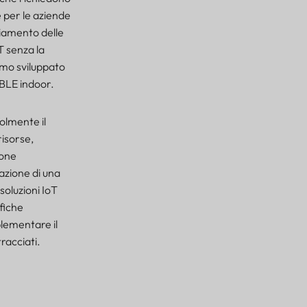
 per le aziende
ciamento delle
T senza la
amo sviluppato
 BLE indoor.
olmente il
risorse,
ione
eazione di una
soluzioni IoT
fiche
plementare il
racciati.