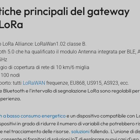
tiche principali del gateway
 LoRa
o LoRa Alliance: LoRaWan1.02 classe B.
oth 5.0 che ha qualificato il modulo Antenna integrata per BLE,
GHz
gio di copertura di rete di 10 km/6 miglia
a 100 nodi
orto: tutti
LoRaWAN
frequenze, EU868, US915, AS923, ecc.
e Bluetooth e l'intervallo di segnalazione LoRa sono regolabili pe
sperienza.
h a basso consumo energetico
e un dispositivo compatibile con L
spositivi in grado di ridurre il numero di variabili che potrebbero ri
 nel tracciamento delle risorse.
soluzioni
fallendo. L'unione di di
consente ai fornitori di soluzioni IoT di esplorare nuovi casi d'us