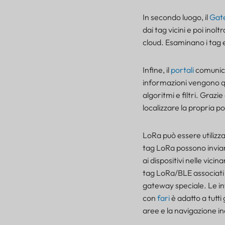
In secondo luogo, il
Gat
dai tag vicini e poi inolt
cloud. Esaminano i tag 
Infine, il
portali
comunic
informazioni vengono qu
algoritmi e filtri. Grazi
localizzare la propria p
LoRa può essere utilizz
tag LoRa possono inviar
ai dispositivi nelle vici
tag LoRa/BLE associati a
gateway speciale. Le in
con
fari
è adatto a tutti 
aree e la navigazione i