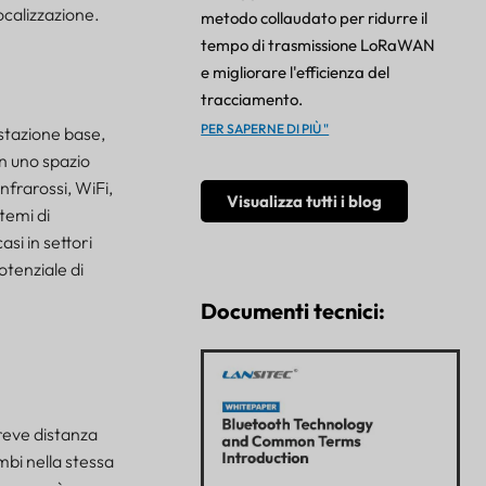
ocalizzazione.
metodo collaudato per ridurre il
tempo di trasmissione LoRaWAN
e migliorare l'efficienza del
tracciamento.
PER SAPERNE DI PIÙ "
 stazione base,
in uno spazio
nfrarossi, WiFi,
Visualizza tutti i blog
temi di
si in settori
otenziale di
Documenti tecnici:
reve distanza
mbi nella stessa