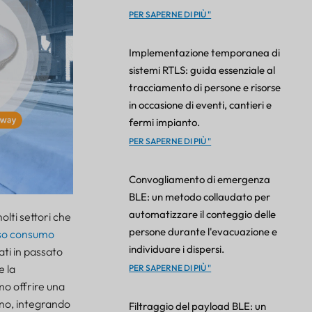
PER SAPERNE DI PIÙ "
Implementazione temporanea di
sistemi RTLS: guida essenziale al
tracciamento di persone e risorse
in occasione di eventi, cantieri e
fermi impianto.
PER SAPERNE DI PIÙ "
Convogliamento di emergenza
BLE: un metodo collaudato per
automatizzare il conteggio delle
olti settori che
persone durante l'evacuazione e
sso consumo
individuare i dispersi.
zati in passato
e la
PER SAPERNE DI PIÙ "
mo offrire una
rno, integrando
Filtraggio del payload BLE: un