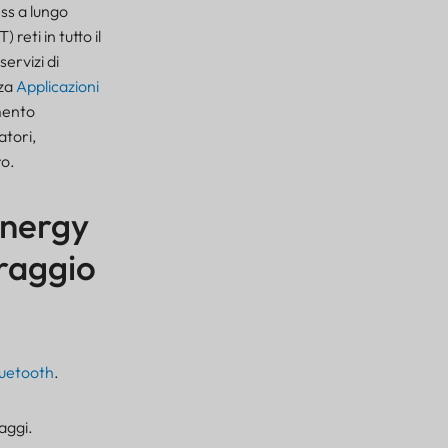
ss a lungo
T) reti in tutto il
ervizi di
nza
Applicazioni
amento
atori,
ro.
Energy
oraggio
uetooth
.
aggi.