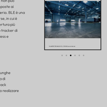
, non può
mposte ai
teria. BLE è una
se, in cui è
ertura più
o tracker di
less e
 lunghe
a di
tack
o realizzare