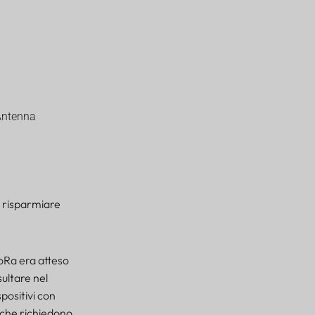
 Antenna
r risparmiare
oRa era atteso
sultare nel
spositivi con
o che richiedono