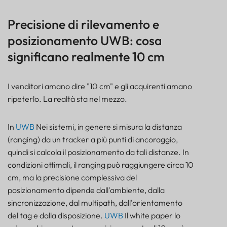
contemporaneamente?
5) Qual è la tua tolleranza di installazione?
Precisione di rilevamento e
6) In quale sistema vi integrate?
posizionamento UWB: cosa
Domande frequenti
significano realmente 10 cm
Informazioni sulla precisione del posizionamento
indoor UWB
I venditori amano dire "10 cm" e gli acquirenti amano
ripeterlo. La realtà sta nel mezzo.
In
UWB
Nei sistemi, in genere si misura la distanza
(ranging) da un tracker a più punti di ancoraggio,
quindi si calcola il posizionamento da tali distanze. In
condizioni ottimali, il ranging può raggiungere circa 10
cm, ma la precisione complessiva del
posizionamento dipende dall'ambiente, dalla
sincronizzazione, dal multipath, dall'orientamento
del tag e dalla disposizione.
UWB
Il white paper lo