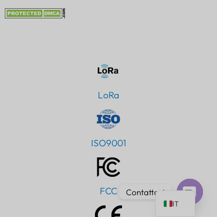
PT
AR
JA
LoRa
ES
DE
FR
ISO9001
KO
TH
EN
FCC
Contattaci
IT
Chat