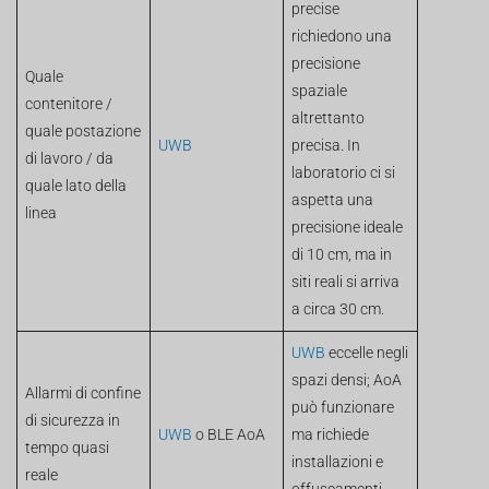
precise
richiedono una
precisione
Quale
spaziale
contenitore /
altrettanto
quale postazione
UWB
precisa. In
di lavoro / da
laboratorio ci si
quale lato della
aspetta una
linea
precisione ideale
di 10 cm, ma in
siti reali si arriva
a circa 30 cm.
UWB
eccelle negli
spazi densi; AoA
Allarmi di confine
può funzionare
di sicurezza in
UWB
o BLE AoA
ma richiede
tempo quasi
installazioni e
reale