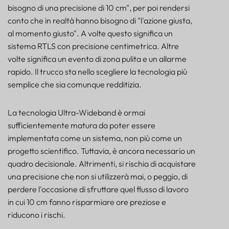
FARO
bisogno di una precisione di 10 cm", per poi rendersi
conto che in realtà hanno bisogno di "l'azione giusta,
SENSORE
al momento giusto". A volte questo significa un
sistema RTLS con precisione centimetrica. Altre
volte significa un evento di zona pulita e un allarme
rapido. Il trucco sta nello scegliere la tecnologia più
semplice che sia comunque redditizia.
La tecnologia Ultra-Wideband è ormai
sufficientemente matura da poter essere
implementata come un sistema, non più come un
progetto scientifico. Tuttavia, è ancora necessario un
quadro decisionale. Altrimenti, si rischia di acquistare
una precisione che non si utilizzerà mai, o peggio, di
perdere l'occasione di sfruttare quel flusso di lavoro
in cui 10 cm fanno risparmiare ore preziose e
Precisione di rilevamento e posizionamento UWB:
riducono i rischi.
cosa significano realmente 10 cm