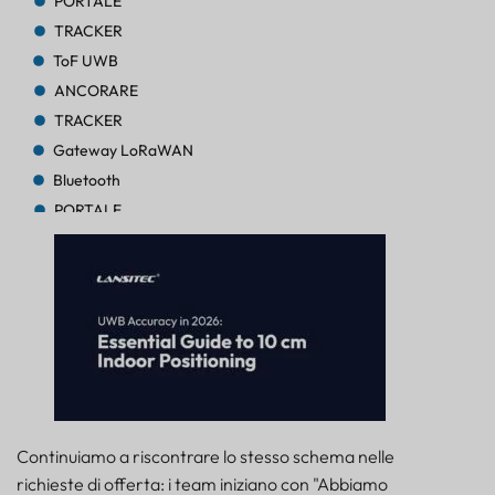
PORTALE
TRACKER
ToF UWB
ANCORARE
TRACKER
Gateway LoRaWAN
Bluetooth
PORTALE
TRACKER
TRACKER
Bluetooth AoA
PORTALE
Bluetooth
PORTALE
Bluetooth
PORTALE
Continuiamo a riscontrare lo stesso schema nelle
TRACKER
richieste di offerta: i team iniziano con "Abbiamo