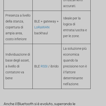
offuscamenti
accurati.
Presenza a livello
Ideale per la
della stanza,
BLE + gateway +
logica di
copertura di
LoRaWAN
entrata/uscita e
ampia area,
backhaul
per le zone.
costo inferiore
La soluzione più
Individuazione di
economica
base degli asset,
quando la
a livello di
BLE
RSSI
/ ibrido
precisione non è
contatore va
il fattore
bene
determinante
nell'azione.
Anche il Bluetooth si è evoluto, superando le