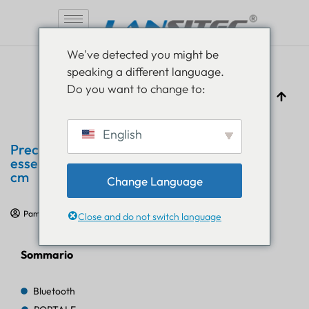
Vai
We've detected you might be
al
speaking a different language.
contenuto
Do you want to change to:
English
Precisione UWB nel 2026: Guida
essenziale al posizionamento indoor a 10
cm
Change Language
Pam Luthra
7 aprile 2026
Casi di studio IoT
Close and do not switch language
Sommario
Bluetooth