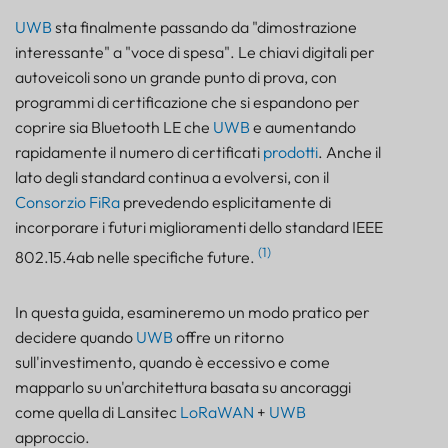
Quando la precisione UWB a 10 cm garantisce un
ROI reale
UWB
sta finalmente passando da "dimostrazione
interessante" a "voce di spesa". Le chiavi digitali per
Errori nella produzione e nell'assemblaggio di kit ad
alta varietà
autoveicoli sono un grande punto di prova, con
Controllo degli strumenti nelle fasi di manutenzione
programmi di certificazione che si espandono per
e arresto
coprire sia Bluetooth LE che
UWB
e aumentando
Micro-geofencing per la sicurezza e la conformità
rapidamente il numero di certificati
prodotti
. Anche il
AGV, robot e flussi di lavoro per la prevenzione
lato degli standard continua a evolversi, con il
delle collisioni
Consorzio FiRa
prevedendo esplicitamente di
UWB vs BLE vs AoA: Guida comparativa al
incorporare i futuri miglioramenti dello standard IEEE
posizionamento indoor
(1)
802.15.4ab nelle specifiche future.
Architettura di ancoraggio UWB per RTLS
industriali
In questa guida, esamineremo un modo pratico per
Come capire se hai bisogno di un sistema di
posizionamento indoor UWB
decidere quando
UWB
offre un ritorno
1) Quali decisioni automatizzi in base alla posizione?
sull'investimento, quando è eccessivo e come
mapparlo su un'architettura basata su ancoraggi
2) Qual è il costo di un errore?
come quella di Lansitec
LoRaWAN
+
UWB
3) Quanto è ostile l'ambiente RF?
approccio.
4) Quanti oggetti si muovono