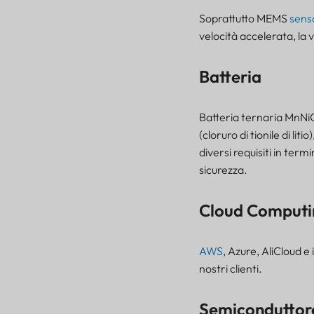
Soprattutto MEMS
sens
velocità accelerata, la 
Batteria
Batteria ternaria MnNiC
(cloruro di tionile di li
diversi requisiti in term
sicurezza.
Cloud Computi
AWS
, Azure, AliCloud e
nostri clienti.
Semiconduttor