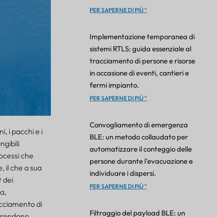
PER SAPERNE DI PIÙ "
Implementazione temporanea di
sistemi RTLS: guida essenziale al
tracciamento di persone e risorse
in occasione di eventi, cantieri e
fermi impianto.
PER SAPERNE DI PIÙ "
Convogliamento di emergenza
, i pacchi e i
BLE: un metodo collaudato per
gibili
automatizzare il conteggio delle
ocessi che
persone durante l'evacuazione e
, il che a sua
individuare i dispersi.
t dei
PER SAPERNE DI PIÙ "
a,
acciamento di
Filtraggio del payload BLE: un
li rendono