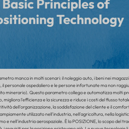
metro manca in molti scenari: il noleggio auto, i beni nei magazzini
a, il personale ospedaliero e le persone infortunate ma non raggiun
sito minerario). Questo parametro collega e automatizza molti pr
igliora l'efficienza e la sicurezza e riduce i costi del flusso totale
tività dell'organizzazione, la soddisfazione del cliente e il comfor
mpiamente utilizzato nell'industria, nell'agricoltura, nella logistic
umo e nell'industria aerospaziale. È la POSIZIONE, lo scopo del tr
à, i requisiti per la posizione esistevano già. Le nuove tecnologie 