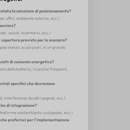
tata la soluzione di posizionamento?
per uffici, ambiente esterno, ecc.)
racciare?
le, veicoli, inventario, ecc.)
di copertura previsto per lo scenario?
ngola stanza, su più piani, in un grande
quisiti di consumo energetico?
ata della batteria, ricariche frequenti,
entali specifici che dovremmo
, interferenze da altri segnali, ecc.)
che di integrazione?
ttaforme esistenti/auto-sviluppate, ecc.)
 che preferisci per l'implementazione