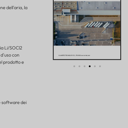
e dell'aria, la
ia Li/SOCl2
i d'uso con
el prodotto e
e software dei