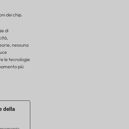
oni dei chip.
ie di
ità,
eorie, nessuna
duce
te le tecnologie
ionamento più
e della