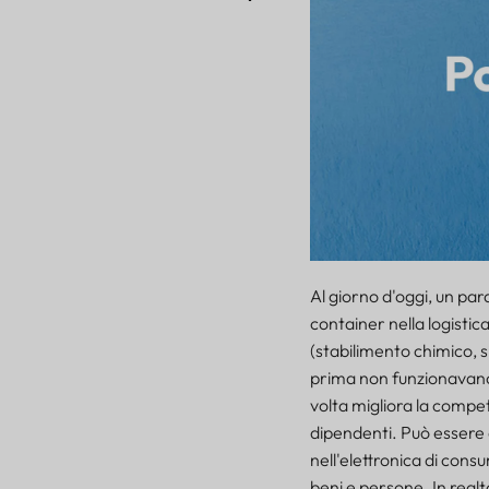
Al giorno d'oggi, un para
container nella logistic
(stabilimento chimico, 
prima non funzionavano, m
volta migliora la competi
dipendenti. Può essere a
nell'elettronica di cons
beni e persone. In realt