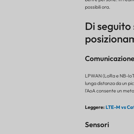
possibili ora.
Di seguito
posiziona
Comunicazion
LPWAN (LoRa e NB-IoT, 
lunga distanza da un pi
l'AoA consente un meto
Leggere:
LTE-M vs Cat-
Sensori