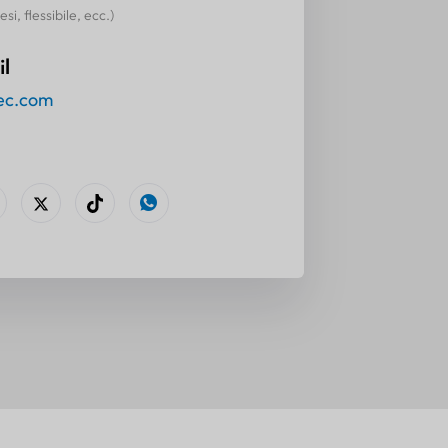
i, flessibile, ecc.)
il
ec.com