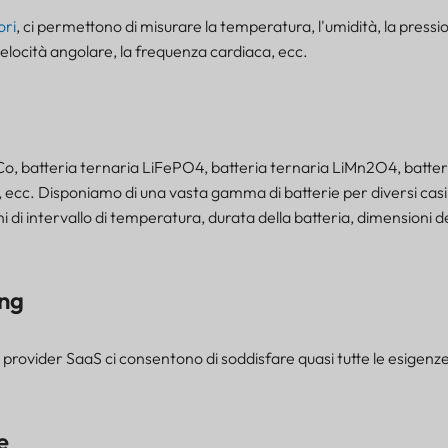
ori
, ci permettono di misurare la temperatura, l'umidità, la pression
velocità angolare, la frequenza cardiaca, ecc.
o, batteria ternaria LiFePO4, batteria ternaria LiMn2O4, batter
tio), ecc. Disponiamo di una vasta gamma di batterie per diversi cas
ini di intervallo di temperatura, durata della batteria, dimensioni d
ng
 i provider SaaS ci consentono di soddisfare quasi tutte le esigenz
e