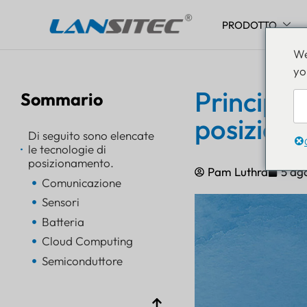
PRODOTTO
Vai
We
al
yo
contenuto
Principi d
Sommario
posizion
Di seguito sono elencate
le tecnologie di
posizionamento.
Pam Luthra
5 ag
Comunicazione
Sensori
Batteria
Cloud Computing
Semiconduttore