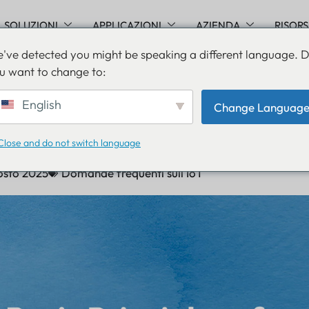
SOLUZIONI
APPLICAZIONI
AZIENDA
RISOR
've detected you might be speaking a different language. 
u want to change to:
i base della tecnologia di
English
Change Languag
amento
Close and do not switch language
osto 2025
Domande frequenti sull'IoT