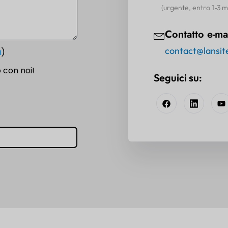
(urgente, entro 1-3 mes
Contatto e-ma
contact@lansit
a
)
 con noi!
Seguici su: