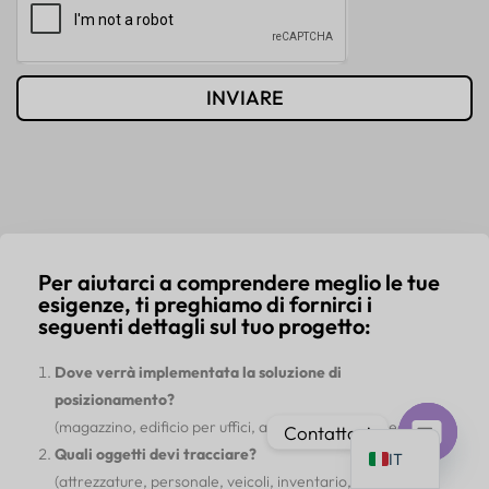
INVIARE
PT
AR
JA
ES
Per aiutarci a comprendere meglio le tue
DE
esigenze, ti preghiamo di fornirci i
FR
seguenti dettagli sul tuo progetto:
KO
Dove verrà implementata la soluzione di
TH
posizionamento?
EN
(magazzino, edificio per uffici, ambiente esterno, ecc.)
Contattaci
Quali oggetti devi tracciare?
IT
Chat
(attrezzature, personale, veicoli, inventario, ecc.)