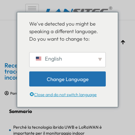
Vai
We've detected you might be
al
speaking a different language.
contenuto
Do you want to change to:
English
Recensione di UWB Anchor: il
tracciamento indoor di precisione
incontra LoRaWAN
Change Language
Pam Luthra
10 gennaio 2025
Recensione del prodotto
Close and do not switch language
Sommario
Perché la tecnologia ibrida UWB e LoRaWAN è
importante per il monitoraggio indoor