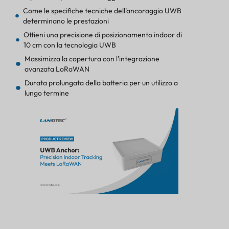
Come le specifiche tecniche dell'ancoraggio UWB
determinano le prestazioni
Ottieni una precisione di posizionamento indoor di
10 cm con la tecnologia UWB
Massimizza la copertura con l'integrazione
avanzata LoRaWAN
Durata prolungata della batteria per un utilizzo a
lungo termine
Installazione e distribuzione di ancoraggi UWB in
ambienti industriali
Guida completa all'integrazione della soluzione di
tracciamento UWB
Funzionalità di sicurezza aziendale e protezione
della rete
Le 5 principali applicazioni industriali per la
tecnologia di ancoraggio UWB
Comprensione delle specifiche dell'hardware di
ancoraggio UWB
Costruzione fisica e durata