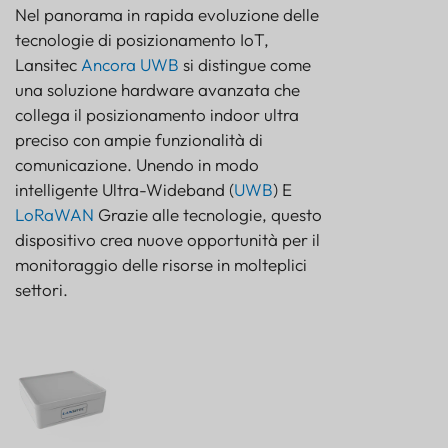
Nel panorama in rapida evoluzione delle
Resilienza ambientale
tecnologie di posizionamento IoT,
Architettura del sistema di alimentazione
Lansitec
Ancora UWB
si distingue come
Interfacce di connettività
una soluzione hardware avanzata che
Considerazioni sulla scalabilità
collega il posizionamento indoor ultra
Considerazioni chiave prima di implementare i
preciso con ampie funzionalità di
sistemi di ancoraggio UWB
comunicazione. Unendo in modo
Analisi degli esperti: prestazioni e valore
intelligente Ultra-Wideband (
UWB
) E
dell'ancora UWB
LoRaWAN
Grazie alle tecnologie, questo
dispositivo crea nuove opportunità per il
monitoraggio delle risorse in molteplici
settori.