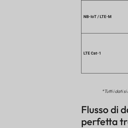
BLE ad alta intensità
Caratteristiche principali:
NB-IoT / LTE-M
tecnologie gateway
Bluetooth macro potenti,
sicure e scalabili
Verdetto finale: perché
scegliere Macro Bluetooth
Gateway per prestazioni
LTE Cat-1
inarrestabili delle risorse
IoT
*Tutti i dati
Flusso di d
perfetta t