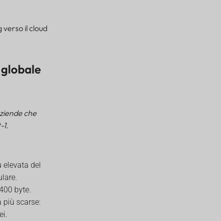
 verso il cloud
 globale
aziende che
-1.
 elevata del
ulare.
400 byte.
 più scarse:
ei.