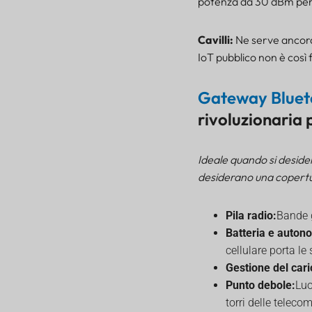
potenza da 30 dBm per
Cavilli:
Ne serve ancor
IoT pubblico non è così f
Gateway Bluet
rivoluzionaria 
Ideale quando si desider
desiderano una copertur
Pila radio:
Bande 
Batteria e auton
cellulare porta le
Gestione del caric
Punto debole:
Luo
torri delle teleco