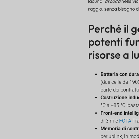
lacuna:
ascolta
nelle vi
raggio, senza bisogno d
Perché il 
potenti fun
Perché il gateway Macro
risorse a 
Bluetooth domina: potenti
funzionalità per il
monitoraggio delle risorse
Batteria con dura
a lungo termine
(due celle da 190
Confronta le opzioni di
rete: sfrutta la
parte dei contratti
connettività LoRaWAN,
Costruzione indus
LTE-M e Cat-1 per ogni
°C a +85 °C: bast
distribuzione
Front-end intelli
Flusso di dati spiegato:
di 3 m e
FOTA
Tra
scopri l'integrazione
Memoria di contro
perfetta tra BLE e risorse
cloud
per uplink, in mo