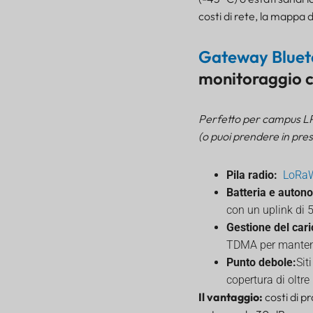
costi di rete, la mappa 
Gateway Blue
monitoraggio co
Perfetto per campus LPW
(o puoi prendere in pres
Pila radio:
LoRa
Batteria e auton
con un uplink di 5
Gestione del cari
TDMA per mantener
Punto debole:
Sit
copertura di oltre
Il vantaggio:
costi di p