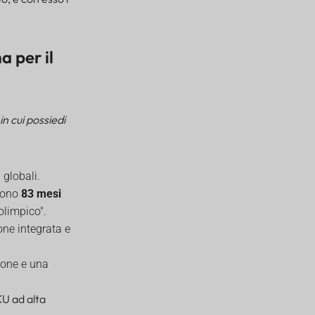
 per il
n cui possiedi
globali.
scono
83 mesi
olimpico".
ne integrata e
ione e una
KU ad alta