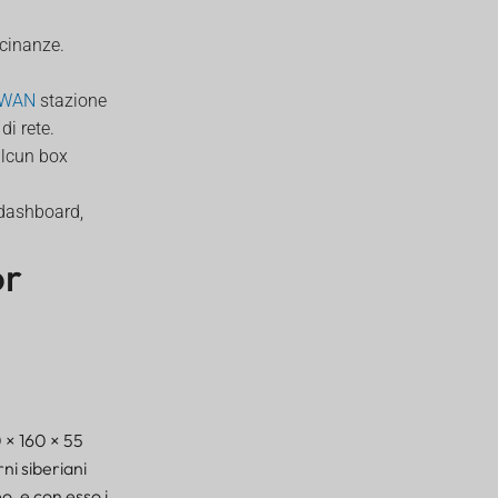
icinanze.
aWAN
stazione
di rete.
alcun box
dashboard,
or
0 × 160 × 55
ni siberiani
o, e con esso i