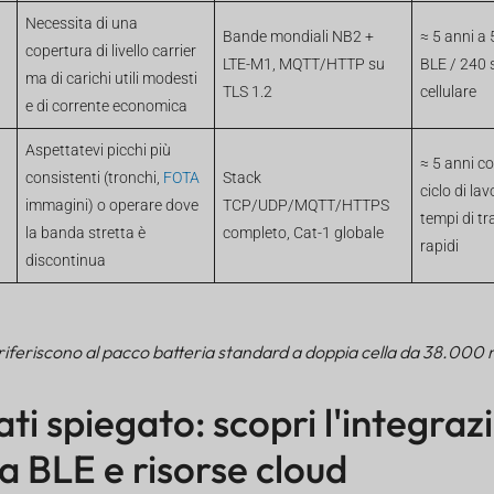
Necessita di una
Bande mondiali NB2 +
≈ 5 anni a 
copertura di livello carrier
LTE-M1, MQTT/HTTP su
BLE / 240 s
ma di carichi utili modesti
TLS 1.2
cellulare
e di corrente economica
Aspettatevi picchi più
≈ 5 anni co
consistenti (tronchi,
FOTA
Stack
ciclo di la
immagini) o operare dove
TCP/UDP/MQTT/HTTPS
tempi di t
la banda stretta è
completo, Cat-1 globale
rapidi
discontinua
 si riferiscono al pacco batteria standard a doppia cella da 38.000
ati spiegato: scopri l'integraz
ra BLE e risorse cloud