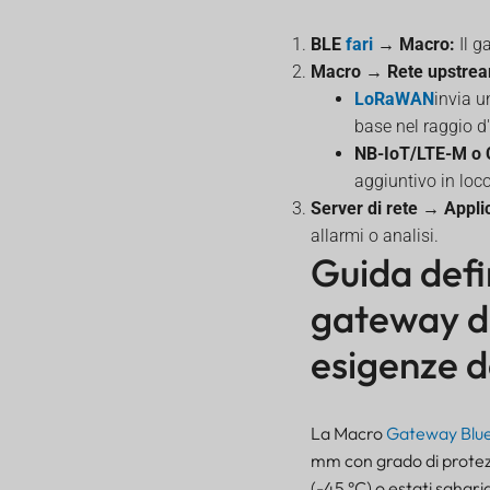
BLE
fari
→ Macro:
Il g
Macro → Rete upstre
LoRaWAN
invia u
base nel raggio d'
NB-IoT/LTE-M o 
aggiuntivo in loc
Server di rete → Appli
allarmi o analisi.
Guida defin
gateway d
esigenze d
La Macro
Gateway Blu
mm con grado di protezio
(-45 °C) o estati sahari