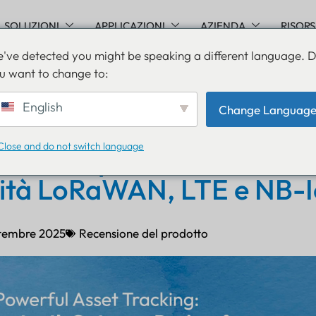
SOLUZIONI
APPLICAZIONI
AZIENDA
RISOR
've detected you might be speaking a different language. 
u want to change to:
l potente monitoraggio del
English
Change Languag
recensione del gateway
Close and do not switch language
h Macro per la massima
vità LoRaWAN, LTE e NB-
ttembre 2025
Recensione del prodotto