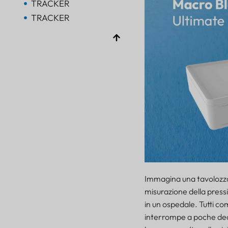
TRACKER
TRACKER
Bluetooth AoA
PORTALE
Bluetooth
PORTALE
Bluetooth
PORTALE
TRACKER
FARO
SENSORE
Immagina una tavolozz
misurazione della press
in un ospedale. Tutti c
interrompe a poche deci