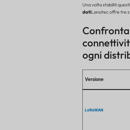
Una volta stabiliti ques
Guida definitiva: come
scegliere il miglior
dati
Lansitec offre tre s
gateway di
comunicazione macro per
Confronta l
le esigenze della tua
azienda
connettiv
Gateway Bluetooth
macro LoRaWAN:
ogni distr
Copertura massima per
il monitoraggio
conveniente delle
risorse industriali
Versione
Gateway Bluetooth
macro NB-IoT e LTE-M:
Connettività globale
rivoluzionaria per le
operazioni remote
LoRaWAN
Gateway Bluetooth
macro Cat-1: Larghezza
di banda superiore per
la gestione di risorse