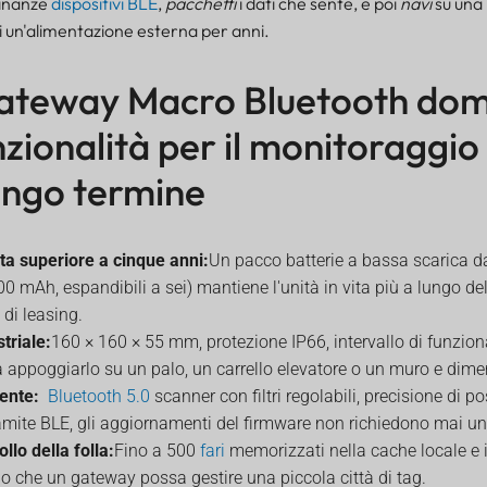
cinanze
dispositivi BLE
,
pacchetti
i dati che sente, e poi
navi
su una 
i un'alimentazione esterna per anni.
gateway Macro Bluetooth dom
zionalità per il monitoraggio 
lungo termine
ta superiore a cinque anni:
Un pacco batterie a bassa scarica
00 mAh, espandibili a sei) mantiene l'unità in vita più a lungo d
 di leasing.
triale:
160 × 160 × 55 mm, protezione IP66, intervallo di funzi
a appoggiarlo su un palo, un carrello elevatore o un muro e dime
gente:
Bluetooth 5.0
scanner con filtri regolabili, precisione di 
mite BLE, gli aggiornamenti del firmware non richiedono mai un 
llo della folla:
Fino a 500
fari
memorizzati nella cache locale e i
do che un gateway possa gestire una piccola città di tag.