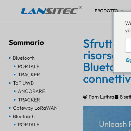
PRODOTTO
Vai
We
al
yo
contenuto
Sfrutta i
Sommario
risorse: 
Bluetooth
Bluetoot
PORTALE
connetti
TRACKER
ToF UWB
ANCORARE
Pam Luthra
8 se
TRACKER
Gateway LoRaWAN
Bluetooth
PORTALE