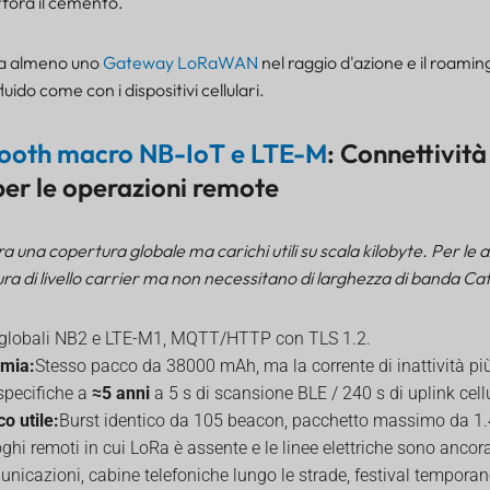
fora il cemento.
a almeno uno
Gateway LoRaWAN
nel raggio d'azione e il roaming
luido come con i dispositivi cellulari.
ooth macro NB-IoT e LTE-M
: Connettività
per le operazioni remote
a una copertura globale ma carichi utili su scala kilobyte. Per le 
a di livello carrier ma non necessitano di larghezza di banda Cat
globali NB2 e LTE-M1, MQTT/HTTP con TLS 1.2.
omia:
Stesso pacco da 38000 mAh, ma la corrente di inattività più
 specifiche a
≈5 anni
a 5 s di scansione BLE / 240 s di uplink cell
o utile:
Burst identico da 105 beacon, pacchetto massimo da 1.
ghi remoti in cui LoRa è assente e le linee elettriche sono ancora
municazioni, cabine telefoniche lungo le strade, festival temporan