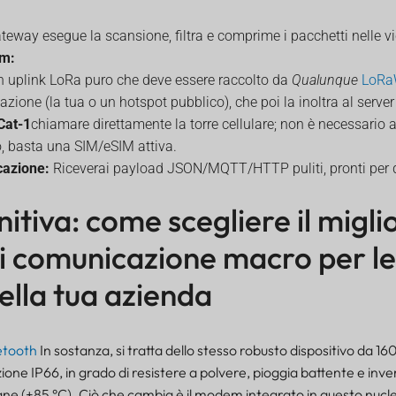
ateway esegue la scansione, filtra e comprime i pacchetti nelle v
am:
n uplink LoRa puro che deve essere raccolto da
Qualunque
LoR
azione (la tua o un hotspot pubblico), che poi la inoltra al server 
Cat-1
chiamare direttamente la torre cellulare; non è necessario 
o, basta una SIM/eSIM attiva.
cazione:
Riceverai payload JSON/MQTT/HTTP puliti, pronti per 
itiva: come scegliere il migli
i comunicazione macro per le
ella tua azienda
etooth
In sostanza, si tratta dello stesso robusto dispositivo da 16
ne IP66, in grado di resistere a polvere, pioggia battente e inver
ane (+85 °C). Ciò che cambia è il modem integrato in questo nucle