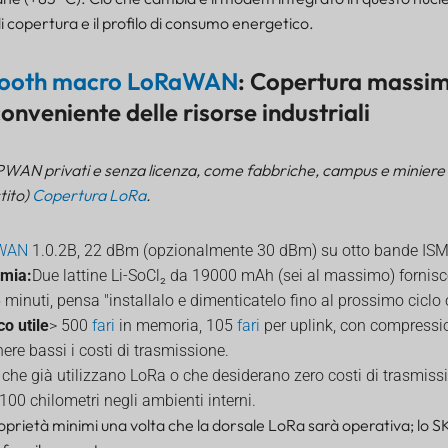
di copertura e il profilo di consumo energetico.
tooth macro LoRaWAN
: Copertura massima
nveniente delle risorse industriali
AN privati e senza licenza, come fabbriche, campus e miniere i
tito)
Copertura LoRa
.
WAN
1.0.2B, 22 dBm (opzionalmente 30 dBm) su otto bande ISM 
omia:
Due lattine Li-SoCl₂ da 19000 mAh (sei al massimo) forni
 minuti, pensa "installalo e dimenticatelo fino al prossimo ciclo 
co utile
> 500
fari
in memoria, 105
fari
per uplink, con compressio
e bassi i costi di trasmissione.
i che già utilizzano LoRa o che desiderano zero costi di trasmiss
 100 chilometri negli ambienti interni.
roprietà minimi una volta che la dorsale LoRa sarà operativa; lo S