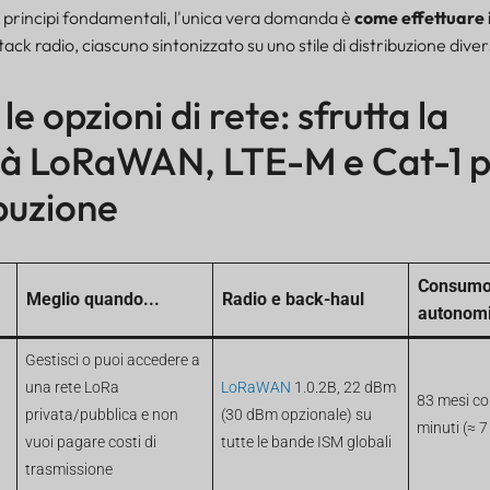
ti principi fondamentali, l'unica vera domanda è
come effettuare 
tack radio, ciascuno sintonizzato su uno stile di distribuzione dive
e opzioni di rete: sfrutta la
ità LoRaWAN, LTE-M e Cat-1 
ibuzione
Consumo 
Meglio quando...
Radio e back-haul
autonom
Gestisci o puoi accedere a
una rete LoRa
LoRaWAN
1.0.2B, 22 dBm
83 mesi con
privata/pubblica e non
(30 dBm opzionale) su
minuti (≈ 7
vuoi pagare costi di
tutte le bande ISM globali
trasmissione