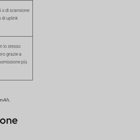
5 s di scansione
 di uplink
n lo stesso
voro grazie a
rasmissione più
 mAh.
ione