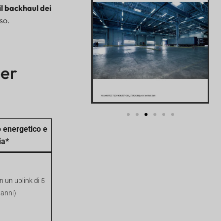
il backhaul dei
rso.
per
energetico e
ia*
 un uplink di 5
 anni)