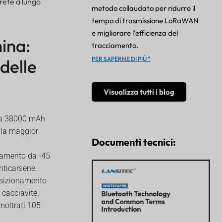
rete a lungo
metodo collaudato per ridurre il
tempo di trasmissione LoRaWAN
e migliorare l'efficienza del
ina:
tracciamento.
PER SAPERNE DI PIÙ "
delle
Visualizza tutti i blog
 da 38000 mAh
ella maggior
Documenti tecnici:
onamento da -45
nticarsene.
posizionamento
cacciavite.
noltrati 105