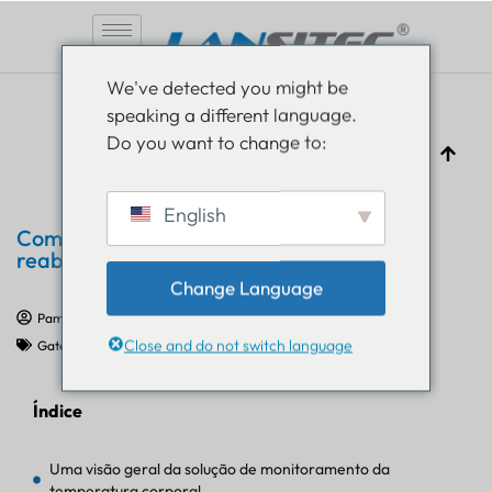
Pular
We've detected you might be
para
speaking a different language.
o
Do you want to change to:
conteúdo
English
Como a pulseira Bluetooth é útil para
reabrir escolas com segurança?
Change Language
Pam Luthra
11 de março de 2021
Close and do not switch language
Gateway Bluetooth
,
COVID-19
Índice
Uma visão geral da solução de monitoramento da
temperatura corporal