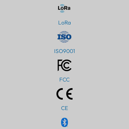
LoRa
ISO9001
FCC
CE