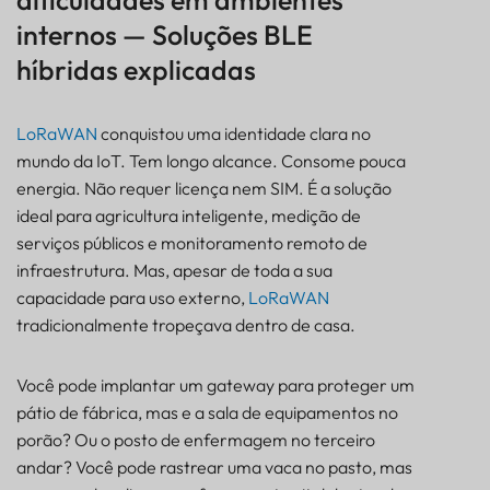
dificuldades em ambientes
BALIZA
internos — Soluções BLE
SENSOR
híbridas explicadas
LoRaWAN
conquistou uma identidade clara no
mundo da IoT. Tem longo alcance. Consome pouca
energia. Não requer licença nem SIM. É a solução
ideal para agricultura inteligente, medição de
serviços públicos e monitoramento remoto de
infraestrutura. Mas, apesar de toda a sua
capacidade para uso externo,
LoRaWAN
tradicionalmente tropeçava dentro de casa.
Você pode implantar um gateway para proteger um
pátio de fábrica, mas e a sala de equipamentos no
porão? Ou o posto de enfermagem no terceiro
Por que o LoRaWAN tem dificuldades em
ambientes internos — Soluções BLE híbridas
andar? Você pode rastrear uma vaca no pasto, mas
explicadas