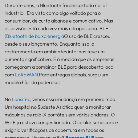
Durante anos, o Bluetooth foi descartado na IoT
industrial. Era visto como algo voltado para o
consumidor, de curto alcance e comunicativo. Mas
essa visão está cada vez mais ultrapassada. BLE
(
Bluetooth de baixa energia
O uso de BLE cresceu
desde o seu lançamento. Enquanto isso, o
rastreamento em ambientes internos teve um
aumento significativo. E à medida que as empresas
começaram a combinar BLE para descoberta local
com
LoRaWAN
Para entregas globais, surgiu um
modelo híbrido poderoso.
No
Lansitec
, vimos essa mudança em primeira mão.
Um hospital no Sudeste Asiático queria monitorar
máquinas de raio-X portáteis em vários andares. O
Wi-Fi já estava congestionado. O celular seria caro e
exigiria verificações de cobertura em todos os
corredores. Nossa solução?
Beacons BLE
nas