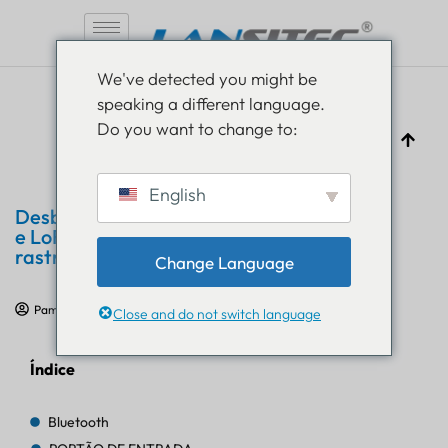
Pular
We've detected you might be
para
speaking a different language.
o
Do you want to change to:
conteúdo
English
Desbloqueando a IoT interna: como BLE
e LoRaWAN transformam o
rastreamento de ativos
Change Language
Pam Luthra
16 de setembro de 2025
Educação em IoT
Close and do not switch language
Índice
Bluetooth