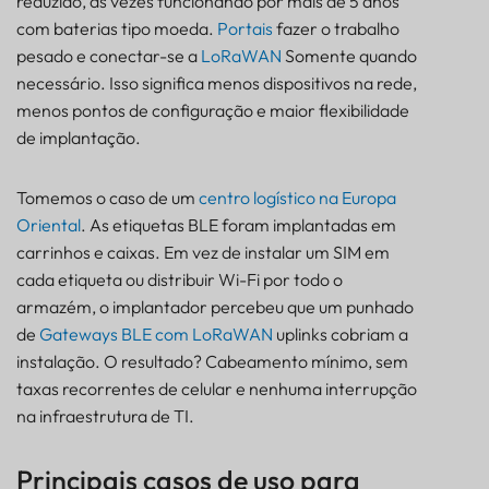
reduzido, às vezes funcionando por mais de 5 anos
com baterias tipo moeda.
Portais
fazer o trabalho
pesado e conectar-se a
LoRaWAN
Somente quando
necessário. Isso significa menos dispositivos na rede,
menos pontos de configuração e maior flexibilidade
de implantação.
Tomemos o caso de um
centro logístico na Europa
Oriental
. As etiquetas BLE foram implantadas em
carrinhos e caixas. Em vez de instalar um SIM em
cada etiqueta ou distribuir Wi-Fi por todo o
armazém, o implantador percebeu que um punhado
de
Gateways BLE com LoRaWAN
uplinks cobriam a
instalação. O resultado? Cabeamento mínimo, sem
taxas recorrentes de celular e nenhuma interrupção
na infraestrutura de TI.
Principais casos de uso para