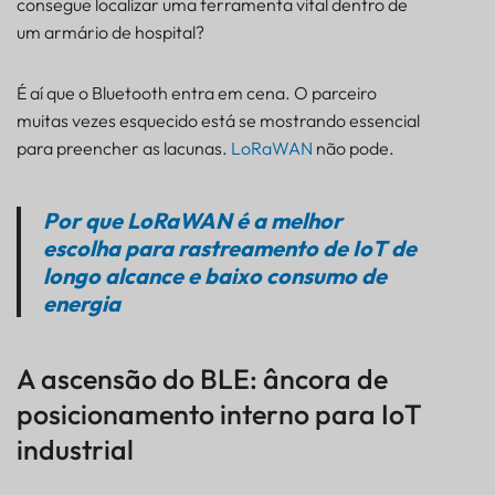
consegue localizar uma ferramenta vital dentro de
A ascensão do BLE: âncora de posicionamento
um armário de hospital?
interno para IoT industrial
Como os sistemas híbridos BLE-LoRaWAN
É aí que o Bluetooth entra em cena. O parceiro
impulsionam o rastreamento de ativos internos em
muitas vezes esquecido está se mostrando essencial
tempo real
para preencher as lacunas.
LoRaWAN
não pode.
Principais casos de uso para BLE-LoRaWAN:
construção, saúde e logística
Arquitetura BLE-LoRaWAN: Sistema de
Por que LoRaWAN é a melhor
Rastreamento em Camadas Explicado
escolha para rastreamento de IoT de
Principais benefícios: eficiência energética,
longo alcance e baixo consumo de
economia de custos e rastreamento IoT flexível
energia
para ambientes internos e externos
Sinergia BLE e LoRaWAN: Preparando suas
implantações de IoT internas e externas para o
A ascensão do BLE: âncora de
futuro
posicionamento interno para IoT
industrial