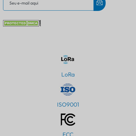
LoRa
ISO9001
FCC