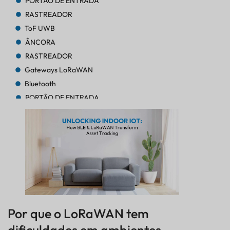
PORTÃO DE ENTRADA
RASTREADOR
ToF UWB
ÂNCORA
RASTREADOR
Gateways LoRaWAN
Bluetooth
PORTÃO DE ENTRADA
RASTREADOR
RASTREADOR
Bluetooth AoA
PORTÃO DE ENTRADA
Bluetooth
PORTÃO DE ENTRADA
Bluetooth
PORTÃO DE ENTRADA
Por que o LoRaWAN tem
RASTREADOR