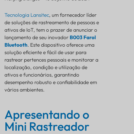
SENSOR
Tecnologia Lansitec
, um fornecedor líder
de soluções de rastreamento de pessoas e
ativos de IoT, tem o prazer de anunciar o
lançamento de seu inovador
B003 Farol
Bluetooth
. Este dispositivo oferece uma
solução eficiente e fácil de usar para
rastrear pertences pessoais e monitorar a
localização, condição e utilização de
ativos e funcionários, garantindo
desempenho robusto e confiabilidade em
vários ambientes.
Apresentando o
Apresentando o Mini Rastreador Inteligente
Bluetooth Beacon B003
Mini Rastreador
B003 Farol Bluetooth