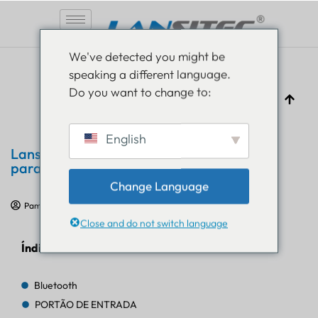
Pular
We've detected you might be
para
speaking a different language.
o
Do you want to change to:
conteúdo
English
Lansitec apresenta o Beacon B003 BLE
para rastreamento pessoal e de ativos
Change Language
Pam Luthra
25 de junho de 2024
Comunicado de imprensa
Close and do not switch language
Índice
Bluetooth
PORTÃO DE ENTRADA