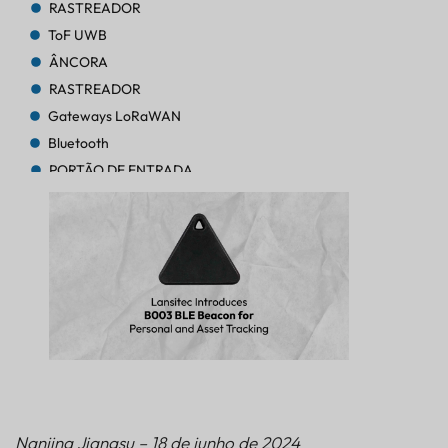
RASTREADOR
ToF UWB
ÂNCORA
RASTREADOR
Gateways LoRaWAN
Bluetooth
PORTÃO DE ENTRADA
RASTREADOR
RASTREADOR
Bluetooth AoA
PORTÃO DE ENTRADA
Bluetooth
PORTÃO DE ENTRADA
Bluetooth
PORTÃO DE ENTRADA
RASTREADOR
BALIZA
Nanjing Jiangsu – 18 de junho de 2024