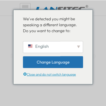
Pular
We've detected you might be
para
speaking a different language.
o
Do you want to change to:
conteúdo
Esteja informado,
English
mantenha-se informado
Change Language
Leia tudo sobre as novidades do mundo Lansitec
e fique um passo à frente.
Close and do not switch language