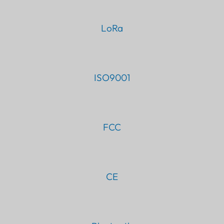
LoRa
ISO9001
FCC
CE