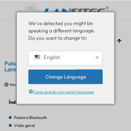
Pular
We've detected you might be
para
speaking a different language.
o
Do you want to change to:
conteúdo
English
Pulseira Bluetooth Rastreadora Fitness
Lansitec
Change Language
Pam Luthra
25 de abril de 2024
Avaliação do produto
Close and do not switch language
Índice
Pulseira Bluetooth
Visão geral