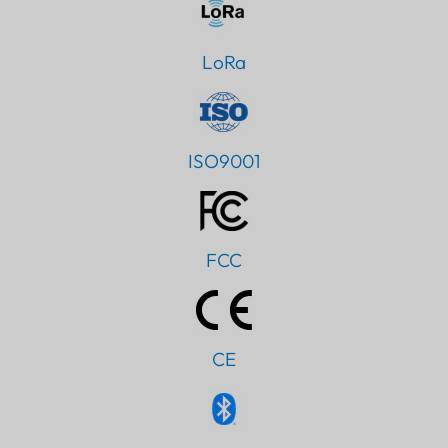
LoRa
ISO9001
FCC
CE