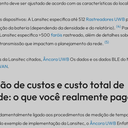
ento deve ser ajustado de acordo com as características do loca
s dispositivos: A Lansitec especifica até 512
Rastreadores UWB
p
(4)
ção da bateria (dependendo da densidade e do relatório).
Pa
 Lansitec especifica >500
faróis
rastreado, além de detalhes sob
(5)
e transmissão que impactam o planejamento da rede.
 da Lansitec citados,
Âncora UWB
Os dados e os dados BLE do
WAN
.
 de custos e custo total de
e: o que você realmente pag
damentalmente ligado aos procedimentos de medição de tempo
o exemplo de implementação da Lansitec, o
Âncora UWB
Enfat