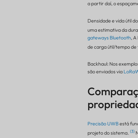
a partir daí, o espaçam
Densidade e vida útil do
uma estimativa da dura
gateways Bluetooth
, A
de carga útil/tempo d
Backhaul: Nos exemplos
são enviados via
LoRa
Comparação
propriedad
Precisão UWB
está fun
(3)
projeto do sistema.
N