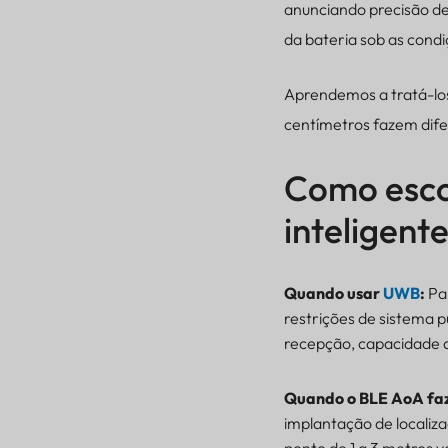
anunciando precisão de
Por que os sistemas
da bateria sob as cond
híbridos BLE + UWB são
sempre os vencedores?
Perguntas frequentes
Aprendemos a tratá-lo
Sobre UWB vs BLE AoA
centímetros fazem dife
vs BLE Proximidade
Teste rápido de decisão:
Como escol
Encontre a tecnologia
ideal para você
inteligent
Qual tecnologia de
posicionamento interno
é a ideal para você?
Quando usar
UWB
:
Par
Quanta precisão você
restrições de sistema p
realmente precisa ter?
recepção, capacidade do
Qual é a capacidade de
expansão da sua
infraestrutura?
Quando o BLE AoA faz
implantação de localiz
O poder das tags é
uma realidade?