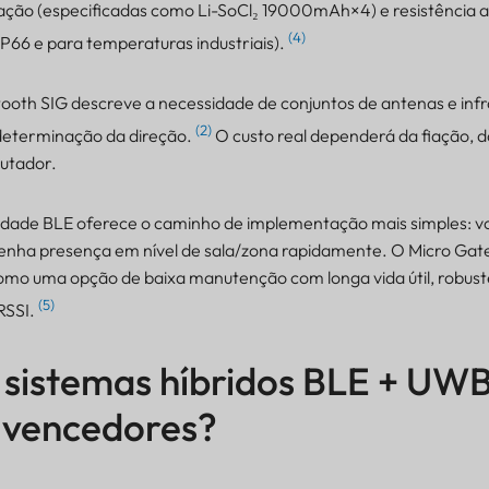
uração (especificadas como Li-SoCl₂ 19000mAh×4) e resistência 
(4)
IP66 e para temperaturas industriais).
ooth SIG descreve a necessidade de conjuntos de antenas e infr
(2)
a determinação da direção.
O custo real dependerá da fiação,
utador.
midade BLE oferece o caminho de implementação mais simples: 
enha presença em nível de sala/zona rapidamente. O Micro Ga
como uma opção de baixa manutenção com longa vida útil, robuste
(5)
RSSI.
 sistemas híbridos BLE + UW
 vencedores?