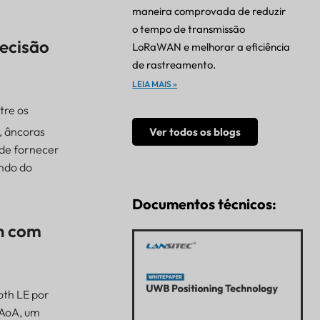
maneira comprovada de reduzir
o tempo de transmissão
recisão
LoRaWAN e melhorar a eficiência
de rastreamento.
LEIA MAIS »
tre os
, âncoras
Ver todos os blogs
ode fornecer
endo do
Documentos técnicos:
h com
oth LE por
 AoA, um