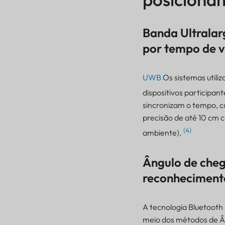
Banda Ultralar
por tempo de 
UWB
Os sistemas utili
dispositivos participan
sincronizam o tempo, c
precisão de até 10 cm
Como funciona realmente
(4)
ambiente).
cada tecnologia de
posicionamento interno
Ângulo de che
Banda Ultralarga
reconheciment
(UWB): Medição de
distância de alta
precisão por tempo de
voo
A tecnologia Bluetooth 
meio dos métodos de Â
Ângulo de chegada