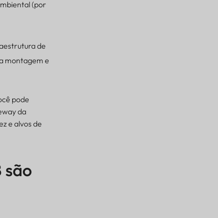
ambiental (por
aestrutura de
 da montagem e
você pode
teway da
z e alvos de
B são