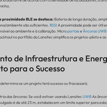
aria bastante de acordo com a densidade de localizadores, a altu
minho.
 proximidade BLE se destaca:
Bateria de longa duração, ampl
ona/ambiente são suficientes.
RSSI
A proximidade pode ser útil 
nsível ao ambiente e à calibração. Micro
portais
e
Âncoras UWB
ckhaul no portfólio da Lansitec simplifica os projetos-piloto e as
to de Infraestrutura e Energ
to para o Sucesso
determina se um projeto terá sucesso ou fracassará.
ia das âncoras: Se você estiver usando Lansitec
UWB
As âncor
vulgado é de até 23 m, estabelecem um limite superior para esbo