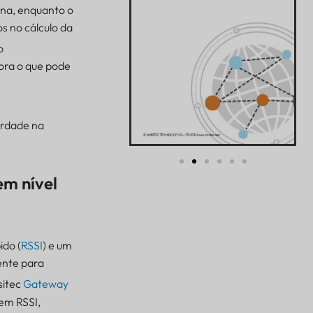
ena, enquanto o
s no cálculo da
o
hora o que pode
erdade na
em nível
ido (
RSSI
) e um
ente para
sitec
Gateway
em RSSI,