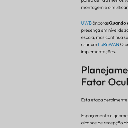
ponto de 1 a 3 metros v
Você precisa de
montagem e o multica
telefones como
etiquetas?
UWB
âncoras
Quando a
Ambiente de
presença em nível de z
radiofrequência com
escala, mas continua se
grande quantidade de
cabos de
usar um
LoRaWAN
O ba
aço/multicaminhos?
implementações.
Planejamen
Fator Ocul
Esta etapa geralmente 
Espaçamento e geometr
alcance de recepção di