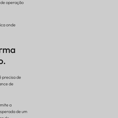
s de operação
ica onde
orma
o.
ê precisa de
cance de
mite a
 esperada de um