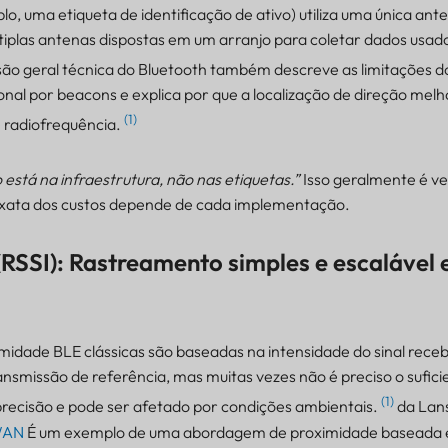
o, uma etiqueta de identificação de ativo) utiliza uma única ant
últiplas antenas dispostas em um arranjo para coletar dados usado
são geral técnica do Bluetooth também descreve as limitações d
nal por beacons e explica por que a localização de direção mel
(1)
e radiofrequência.
 está na infraestrutura, não nas etiquetas.”
Isso geralmente é v
 exata dos custos depende de cada implementação.
(RSSI): Rastreamento simples e escalável 
midade BLE clássicas são baseadas na intensidade do sinal receb
ansmissão de referência, mas muitas vezes não é preciso o sufici
(1)
precisão e pode ser afetado por condições ambientais.
da Lan
WAN
É um exemplo de uma abordagem de proximidade baseada 