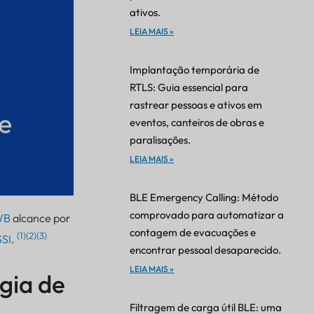
ativos.
LEIA MAIS »
Implantação temporária de
RTLS: Guia essencial para
rastrear pessoas e ativos em
eventos, canteiros de obras e
paralisações.
LEIA MAIS »
BLE Emergency Calling: Método
comprovado para automatizar a
WB
alcance por
contagem de evacuações e
(1)(2)(3)
SSI
.
encontrar pessoal desaparecido.
LEIA MAIS »
gia de
Filtragem de carga útil BLE: uma