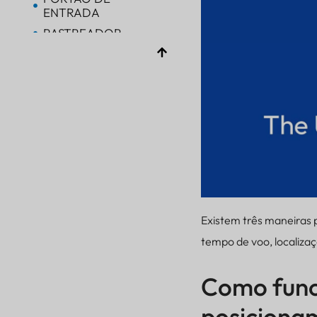
ENTRADA
RASTREADOR
RASTREADOR
Bluetooth AoA
PORTÃO DE
ENTRADA
Bluetooth
PORTÃO DE
ENTRADA
Bluetooth
PORTÃO DE
ENTRADA
Existem três maneiras p
RASTREADOR
tempo de voo, localiza
BALIZA
SENSOR
Como func
posiciona