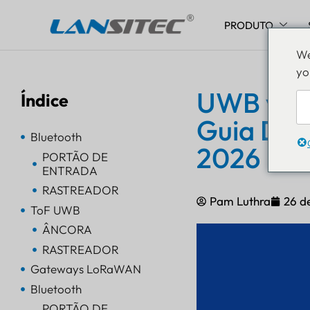
PRODUTO
Pular
We
para
yo
o
conteúdo
UWB vs B
Índice
Guia Def
Bluetooth
2026
PORTÃO DE
ENTRADA
RASTREADOR
Pam Luthra
26 d
ToF UWB
ÂNCORA
RASTREADOR
Gateways LoRaWAN
Bluetooth
PORTÃO DE