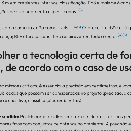
 3 m em ambientes internos, classificação IP68 e mais de 6 ano
(5)
ições de escaneamento especificadas.
s como camadas, não como rivais.
UWB
Oferece precisão cirúrg
(4)(5)
rença; BLE oferece cobertura respirável em todo o resto.
her a tecnologia certa de f
e, de acordo com o caso de us
a missões críticas, é essencial a precisão em centímetros, e voc
ublicadas que possam ser consideradas no projeto (precisão, al
 dispositivo, classificações ambientais).
 sentido:
Posicionamento direcional em ambientes internos per
adores fixos com conjuntos de antenas no ambiente. A precisão