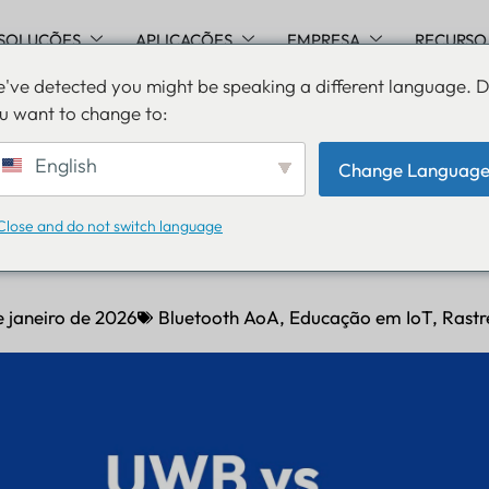
SOLUÇÕES
APLICAÇÕES
EMPRESA
RECURSO
've detected you might be speaking a different language. 
u want to change to:
LE AoA vs BLE Proximity:
English
Change Languag
initivo do Comprador par
Close and do not switch language
e janeiro de 2026
Bluetooth AoA
,
Educação em IoT
,
Rastr