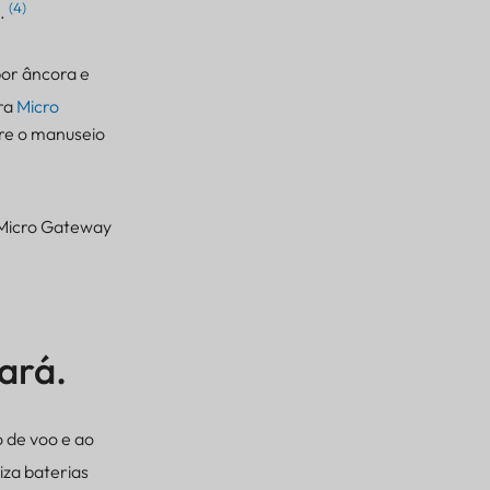
(4)
l.
or âncora e
ra
Micro
re o manuseio
 Micro Gateway
ará.
 de voo e ao
iza baterias