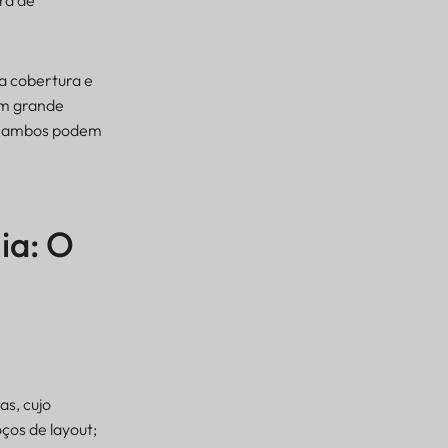
ra de
a cobertura e
em grande
ambos podem
ia: O
as, cujo
ços de layout;