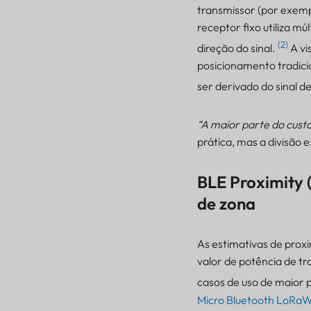
(AoA) BLE:
transmissor (por exempl
Posicionamento
receptor fixo utiliza m
Bluetooth com
(2)
direção do sinal.
A vi
reconhecimento de
direção
posicionamento tradicio
BLE Proximity (RSSI):
ser derivado do sinal d
Rastreamento simples e
escalável em nível de
zona
“A maior parte do custo
prática, mas a divisão
Como escolher a
tecnologia certa de forma
inteligente, de acordo
BLE Proximity 
com o caso de uso.
de zona
Planejamento de
Infraestrutura e Energia:
O Fator Oculto para o
As estimativas de proxi
Sucesso
valor de potência de tr
Comparação de custos e
custo total de
casos de uso de maior 
propriedade: o que você
Micro Bluetooth LoRa
realmente pagará.