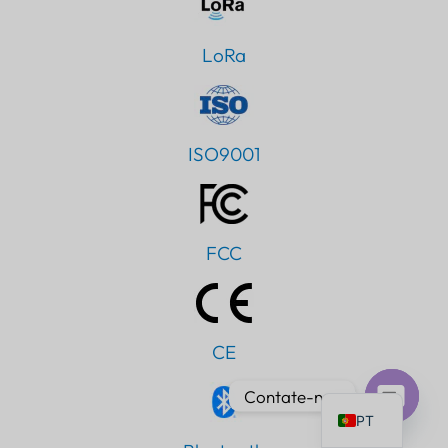
LoRa
IT
ISO9001
AR
JA
ES
FCC
DE
FR
KO
CE
TH
EN
Contate-nos
PT
Bate-