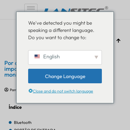
Pular
We've detected you might be
para
speaking a different language.
o
Do you want to change to:
conteúdo
English
Por que o controle de dados é
importante em um sistema moderno de
monitoramento de energia?
Change Language
Pam Luthra
13 de maio de 2026
Educação em IoT
Close and do not switch language
Índice
Bluetooth