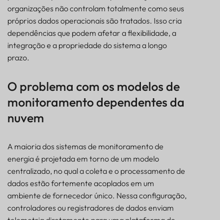
Qual o impacto real da dependência de dados
organizações não controlam totalmente como seus
Rumo à soberania de dados em sistemas de
próprios dados operacionais são tratados. Isso cria
energia
dependências que podem afetar a flexibilidade, a
O papel dos controladores de borda no controle de
integração e a propriedade do sistema a longo
dados
prazo.
Exemplo: Controlador de Borda como um Gateway
de Dados Transparente
O problema com os modelos de
Palavras finais
monitoramento dependentes da
nuvem
A maioria dos sistemas de monitoramento de
energia é projetada em torno de um modelo
centralizado, no qual a coleta e o processamento de
dados estão fortemente acoplados em um
ambiente de fornecedor único. Nessa configuração,
controladores ou registradores de dados enviam
telemetria diretamente para uma plataforma de