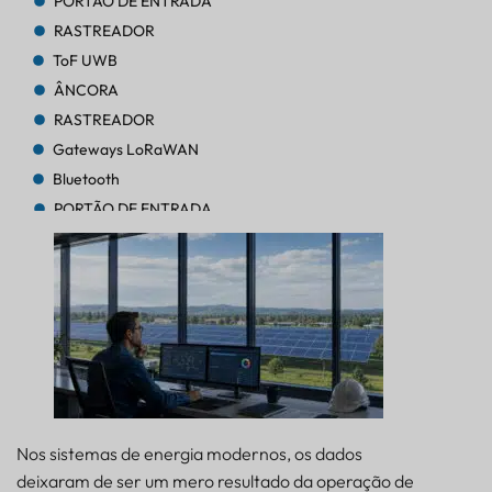
PORTÃO DE ENTRADA
RASTREADOR
ToF UWB
ÂNCORA
RASTREADOR
Gateways LoRaWAN
Bluetooth
PORTÃO DE ENTRADA
RASTREADOR
RASTREADOR
Bluetooth AoA
PORTÃO DE ENTRADA
Bluetooth
PORTÃO DE ENTRADA
Bluetooth
PORTÃO DE ENTRADA
Nos sistemas de energia modernos, os dados
RASTREADOR
deixaram de ser um mero resultado da operação de