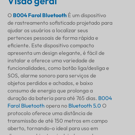
Visão geral
SENSOR
O
B004 Farol Bluetooth
É um dispositivo
de rastreamento sofisticado projetado para
ajudar os usuários a localizar seus
pertences pessoais de forma rápida e
eficiente. Este dispositivo compacto
apresenta um design elegante, é fácil de
instalar e oferece uma variedade de
funcionalidades, como botão liga/desliga e
SOS, alarme sonoro para serviços de
objetos perdidos e achados, e baixo
consumo de energia que prolonga a
duração da bateria para até 765 dias.
B004
Farol Bluetooth
opera no
Bluetooth 5.0
O
protocolo oferece uma distância de
Sumário executivo
transmissão de até 150 metros em campo
Visão geral
aberto, tornando-o ideal para uso em
Objetivo