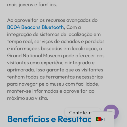
mais jovens e famílias.
Ao aproveitar os recursos avançados do
B004
Beacons Bluetooth
, Com a
integração de sistemas de localização em
IT
tempo real, serviços de achados e perdidos
AR
e informações baseadas em localização, o
JA
Grand National Museum pode oferecer aos
visitantes uma experiência integrada e
ES
aprimorada. Isso garante que os visitantes
DE
tenham todas as ferramentas necessárias
FR
para navegar pelo museu com facilidade,
manter-se informados e aproveitar ao
KO
máximo sua visita.
TH
EN
Contate-nos
Benefícios e Resultados
PT
Bate-