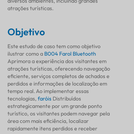
diversos ambientes, incluindo grandes
Introdução
atrações turísticas.
Fundo
Introdução ao produto
Objetivo
Estratégia de Implementação
Seleção do local
Este estudo de caso tem como objetivo
Plano de Implantação
ilustrar como a
B004 Farol Bluetooth
Solução de rastreamento: B-Mobile
Aprimora a experiência dos visitantes em
Instalação
atrações turísticas, oferecendo navegação
Integração com sistemas existentes
eficiente, serviços completos de achados e
Características e funcionalidades
perdidos e informações de localização em
Assistência de navegação
tempo real. Ao implementar essas
Serviços de achados e perdidos
tecnologias,
faróis
Distribuídos
Informações baseadas em localização
estrategicamente por um grande ponto
Benefícios e Resultados
turístico, os visitantes podem navegar pela
Experiência aprimorada para visitantes
área com mais eficiência, localizar
Conveniência
rapidamente itens perdidos e receber