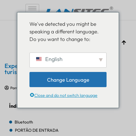
Pular
We've detected you might be
para
speaking a different language.
o
Do you want to change to:
conteúdo
English
Experiência do visitante em atrações
turísticas com o farol Bluetooth B004
Change Language
Pam Luthra
29 de julho de 2024
Estudos de caso de IoT
Close and do not switch language
Índice
Bluetooth
PORTÃO DE ENTRADA