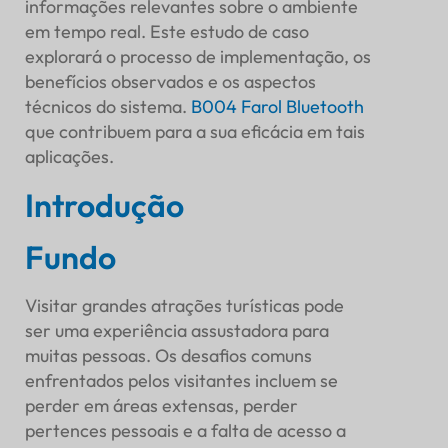
Noivado
informações relevantes sobre o ambiente
em tempo real. Este estudo de caso
Eficiência Operacional
explorará o processo de implementação, os
Alocação de pessoal
benefícios observados e os aspectos
Coleta de Feedback
técnicos do sistema.
B004 Farol Bluetooth
Desafios e Soluções
que contribuem para a sua eficácia em tais
Desafios técnicos
aplicações.
Adoção do usuário
Dados e Análises
Introdução
Análise de visitantes
Fundo
Métricas de desempenho
Conclusão
Resumo dos Benefícios
Visitar grandes atrações turísticas pode
Perspectivas futuras
ser uma experiência assustadora para
muitas pessoas. Os desafios comuns
enfrentados pelos visitantes incluem se
perder em áreas extensas, perder
pertences pessoais e a falta de acesso a