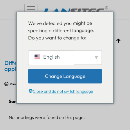
Vai
We've detected you might be
al
speaking a different language.
contenuto
Do you want to change to:
English
Differenza tra LoRaWAN e NB-IoT per le
applicazioni di tracciamento
Change Language
Pam Luthra
4 agosto 2023
Formazione sull'IoT
Close and do not switch language
Sommario
No headings were found on this page.