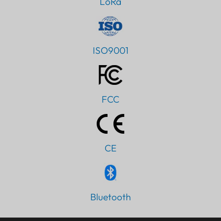
LoRa
ISO9001
FCC
CE
Bluetooth
PT
AR