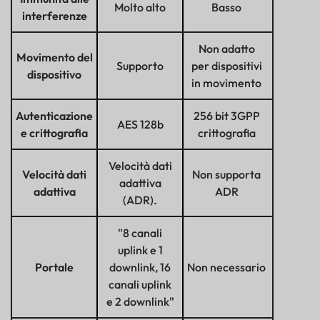
Molto alto
Basso
interferenze
Non adatto
Movimento del
Supporto
per dispositivi
dispositivo
in movimento
Autenticazione
256 bit
3GPP
AES 128b
e crittografia
crittografia
Velocità dati
Velocità dati
Non supporta
adattiva
adattiva
ADR
(ADR).
"8 canali
uplink e 1
Portale
downlink, 16
Non necessario
canali uplink
e 2 downlink"