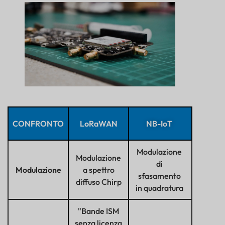
CONFRONTO
LoRaWAN
NB-IoT
Modulazione
Modulazione
di
Modulazione
a spettro
sfasamento
diffuso Chirp
in quadratura
"Bande ISM
senza licenza