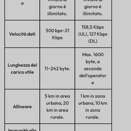
o
giorno è
giorno è
illimitato.
illimitato.
158,5 Kbps
300 bps~21
Velocità dati
(UL), 127 Kbps
Kbps
(DL)
Max. 1600
byte, a
Lunghezza del
11~242 byte.
seconda
carico utile
dell'operator
e
5 km in area
1 km in zona
urbana, 20
urbana, 10 km
Allineare
km in area
in zona
rurale.
rurale.
Immunità alle