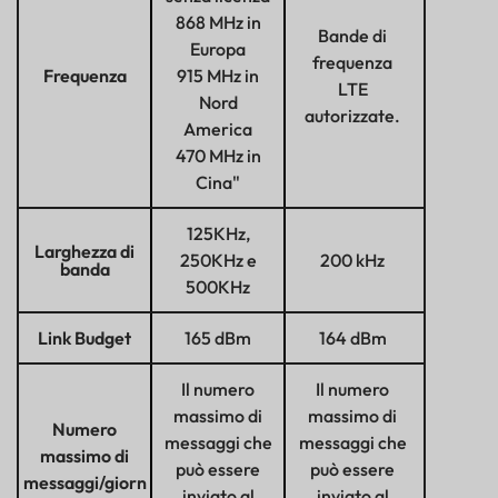
868 MHz in
Bande di
Europa
frequenza
Frequenza
915 MHz in
LTE
Nord
autorizzate.
America
470 MHz in
Cina"
125KHz,
Larghezza di
250KHz e
200 kHz
banda
500KHz
Link Budget
165 dBm
164 dBm
Il numero
Il numero
massimo di
massimo di
Numero
messaggi che
messaggi che
massimo di
può essere
può essere
messaggi/giorn
inviato al
inviato al