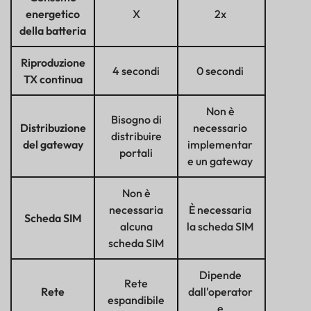
energetico
X
2x
della batteria
Riproduzione
4 secondi
0 secondi
TX continua
Non è
Bisogno di
Distribuzione
necessario
distribuire
del gateway
implementar
portali
e un gateway
Non è
necessaria
È necessaria
Scheda SIM
alcuna
la scheda SIM
scheda SIM
Dipende
Rete
Rete
dall'operator
espandibile
e