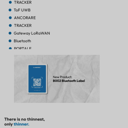
TRACKER
ToF UWB
ANCORARE
TRACKER
Gateway LoRaWAN
Bluetooth
PORTALE
TRACKER
TRACKER
Bluetooth AoA
PORTALE
Bluetooth
PORTALE
Bluetooth
PORTALE
TRACKER
FARO