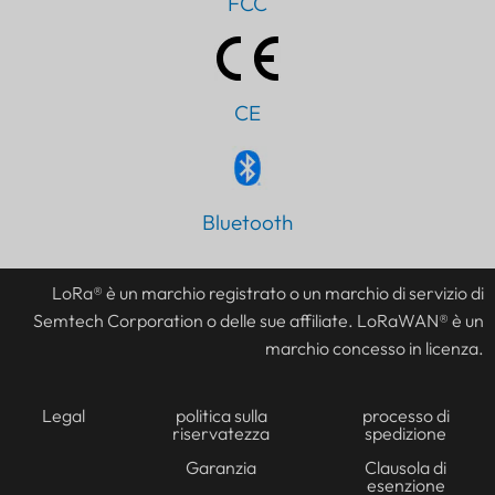
FCC
CE
Bluetooth
PT
AR
LoRa® è un marchio registrato o un marchio di servizio di
JA
Semtech Corporation o delle sue affiliate. LoRaWAN® è un
ES
marchio concesso in licenza.
DE
FR
Legal
politica sulla
processo di
riservatezza
spedizione
KO
Garanzia
Clausola di
esenzione
TH