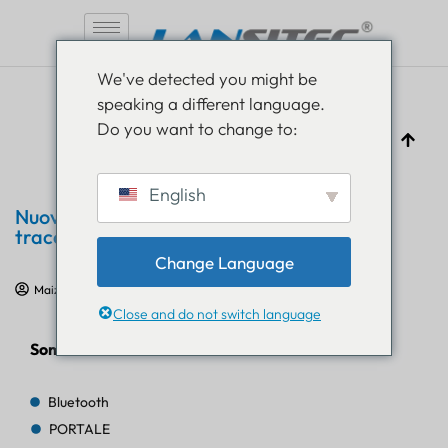
Vai
We've detected you might be
al
speaking a different language.
contenuto
Do you want to change to:
English
Nuovo prodotto: etichetta adesiva di
tracciamento Bluetooth
Change Language
Maizi
20 luglio 2023
Formazione sull'IoT
Close and do not switch language
Sommario
Bluetooth
PORTALE