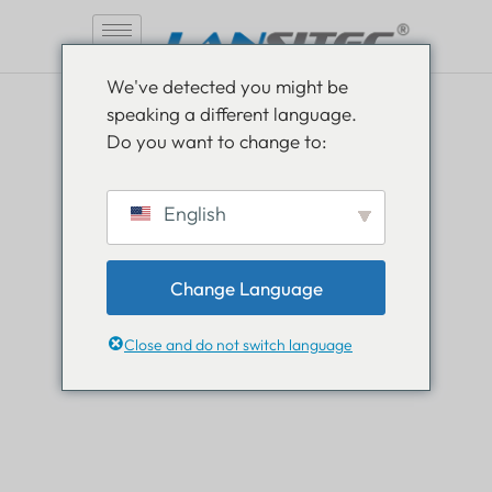
Vai
We've detected you might be
al
speaking a different language.
contenuto
Do you want to change to:
Sii informato, resta
English
informato
Change Language
Scopri tutte le novità nel mondo Lansitec e resta
sempre un passo avanti.
Close and do not switch language