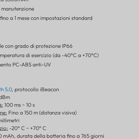
 manutenzione
 fino a 1 mese con impostazioni standard
e con grado di protezione IP66
emperatura di esercizio (da -40°C a +70°C)
amento PC-ABS anti-UV
h 5.0
, protocollo iBeacon
 dBm
à:
100 ms ~ 10 s
one:
Fino a 150 m (distanza visiva)
illimetri
zio:
-20° C ~ +70° C
mAh, durata della batteria fino a 765 giorni