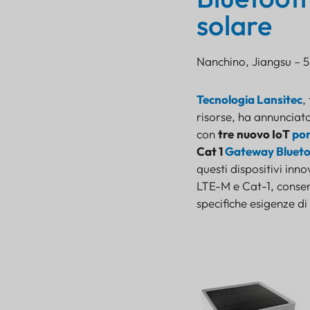
solare
Nanchino, Jiangsu – 
Tecnologia Lansitec
,
Lansitec amplia il
risorse, ha annunciat
portafoglio di gateway
con
tre
nuovo IoT
por
IoT con nuovi gateway
Cat 1
Gateway Bluet
Bluetooth alimentati ad
energia solare
questi dispositivi inn
LTE-M e Cat-1, consent
Gateway Bluetooth
solare Cat-1
specifiche esigenze di
Gateway Bluetooth
macro Cat-1
Gateway Bluetooth
compatto Cat-1
Soluzioni di connettività
avanzate per i mercati