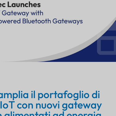
amplia il portafoglio di
IoT con nuovi gateway
 alimentati ad energia