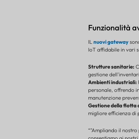
Funzionalità a
IL
nuovi gateway
sono
IoT affidabile in vari s
Strutture sanitarie:
C
gestione dell'inventari
Ambienti industriali:
personale, offrendo i
manutenzione prevent
Gestione della flotta d
migliore efficienza di 
“"Ampliando il nostro
consentiamo ai nostri c