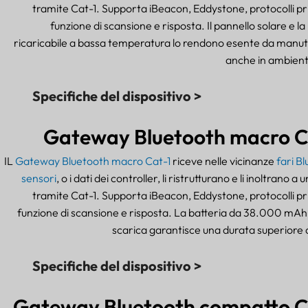
tramite Cat-1. Supporta iBeacon, Eddystone, protocolli pri
funzione di scansione e risposta. Il pannello solare e la
ricaricabile a bassa temperatura lo rendono esente da manu
anche in ambienti d
Specifiche del dispositivo >
Gateway Bluetooth macro C
IL
Gateway Bluetooth macro Cat-1
riceve nelle vicinanze
fari B
sensori
, o i dati dei controller, li ristrutturano e li inoltrano a
tramite Cat-1. Supporta iBeacon, Eddystone, protocolli pri
funzione di scansione e risposta. La batteria da 38.000 mAh
scarica garantisce una durata superiore a
Specifiche del dispositivo >
Gateway Bluetooth compatto C