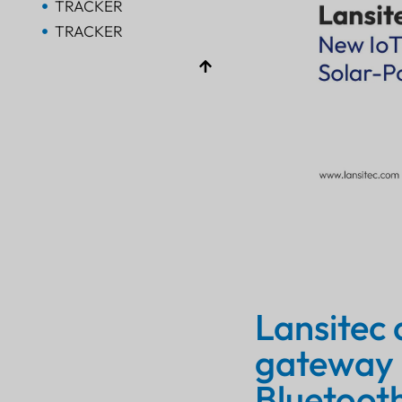
TRACKER
TRACKER
Bluetooth AoA
PORTALE
Bluetooth
PORTALE
Bluetooth
PORTALE
TRACKER
FARO
SENSORE
Lansitec 
gateway 
Bluetooth