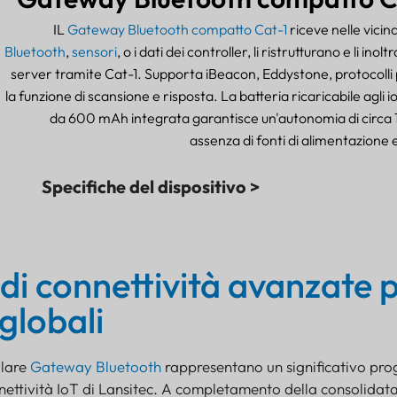
IL
Gateway Bluetooth compatto Cat-1
riceve nelle vici
Bluetooth
,
sensori
, o i dati dei controller, li ristrutturano e li inol
server tramite Cat-1. Supporta iBeacon, Eddystone, protocolli p
la funzione di scansione e risposta. La batteria ricaricabile agli ioni
da 600 mAh integrata garantisce un'autonomia di circa 1
assenza di fonti di alimentazione
Specifiche del dispositivo >
 di connettività avanzate 
 globali
olare
Gateway Bluetooth
rappresentano un significativo pro
nnettività IoT di Lansitec. A completamento della consolidat