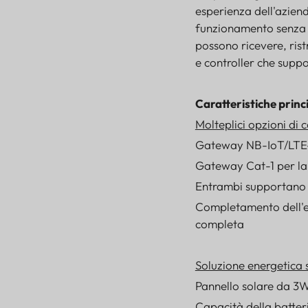
esperienza dell'azie
funzionamento senza ma
possono ricevere, ristr
e controller che supp
Caratteristiche princ
Molteplici opzioni di 
Gateway NB-IoT/LTE-
Gateway Cat-1 per la 
Entrambi supportano 
Completamento dell'e
completa
Soluzione energetica 
Pannello solare da 3W
Capacità della batt