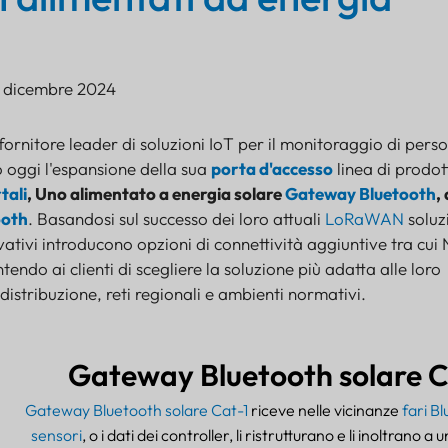
5 dicembre 2024
 fornitore leader di soluzioni IoT per il monitoraggio di pers
o oggi l'espansione della sua
porta d'accesso
linea di prodot
tali
, Uno alimentato a energia solare
Gateway Bluetooth
,
ooth
. Basandosi sul successo dei loro attuali
LoRaWAN
soluz
ovativi introducono opzioni di connettività aggiuntive tra cui
endo ai clienti di scegliere la soluzione più adatta alle loro
 distribuzione, reti regionali e ambienti normativi.
Gateway Bluetooth solare C
Gateway Bluetooth solare Cat-1
riceve nelle vicinanze
fari B
sensori
, o i dati dei controller, li ristrutturano e li inoltrano a