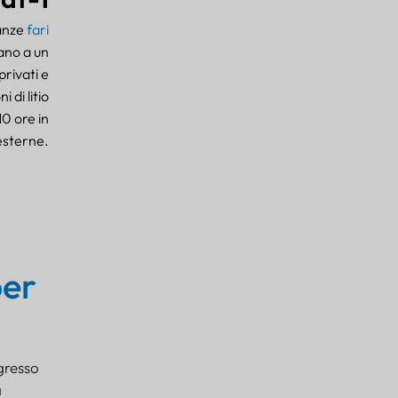
nanze
fari
trano a un
rivati e
 di litio
0 ore in
 esterne.
per
gresso
a