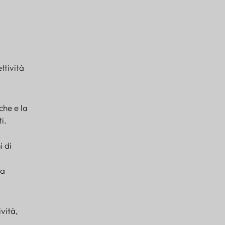
ttività
che e la
i.
i di
na
vità,