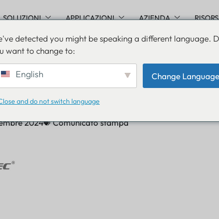
SOLUZIONI
APPLICAZIONI
AZIENDA
RISOR
've detected you might be speaking a different language. 
u want to change to:
teway IoT con gateway
English
Change Languag
 alimentati a energia sol
Close and do not switch language
cembre 2024
Comunicato stampa