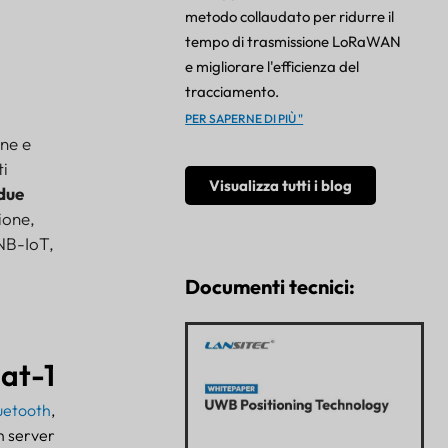
metodo collaudato per ridurre il
tempo di trasmissione LoRaWAN
e migliorare l'efficienza del
tracciamento.
PER SAPERNE DI PIÙ "
one e
ti
Visualizza tutti i blog
 due
ione,
 NB-IoT,
Documenti tecnici:
at-1
luetooth
,
 un server