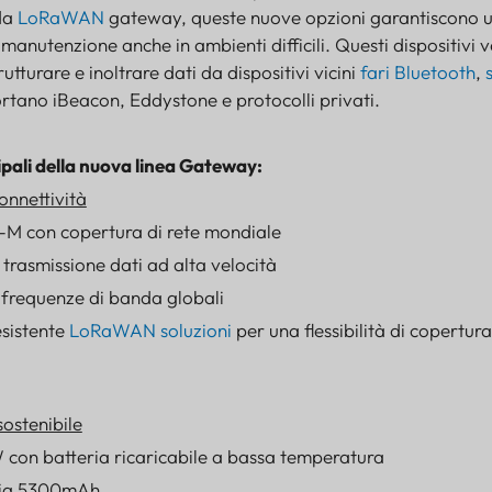
nda
LoRaWAN
gateway, queste nuove opzioni garantiscono 
nutenzione anche in ambienti difficili. Questi dispositivi ve
utturare e inoltrare dati da dispositivi vicini
fari Bluetooth
,
ortano iBeacon, Eddystone e protocolli privati.
ipali della nuova linea Gateway:
connettività
M con copertura di rete mondiale
trasmissione dati ad alta velocità
frequenze di banda globali
sistente
LoRaWAN
soluzioni
per una flessibilità di copertura
sostenibile
 con batteria ricaricabile a bassa temperatura
eria 5300mAh