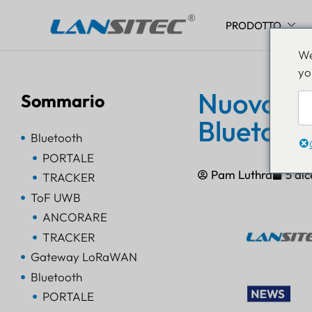
PRODOTTO
Vai
We
al
yo
contenuto
Nuovo ga
Sommario
Bluetooth
Bluetooth
PORTALE
Pam Luthra
5 di
TRACKER
ToF UWB
ANCORARE
TRACKER
Gateway LoRaWAN
Bluetooth
PORTALE