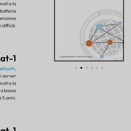
vati e la
 batteria
tenzione
ifficili.
at-1
luetooth
,
 un server
vati e la
 a bassa
 5 anni.
at-1