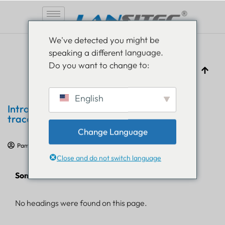
Vai
We've detected you might be
al
speaking a different language.
contenuto
Do you want to change to:
English
Introduzione alla soluzione di
tracciamento Lansitec B-Mobile
Change Language
Pam Luthra
25 agosto 2021
Soluzioni di monitoraggio
Close and do not switch language
Sommario
No headings were found on this page.