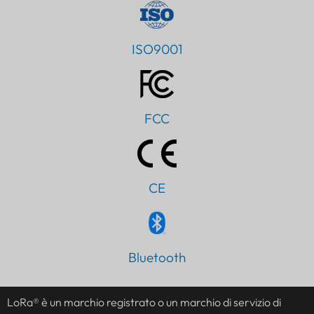
ISO9001
FCC
CE
Bluetooth
PT
AR
LoRa® è un marchio registrato o un marchio di servizio di
JA