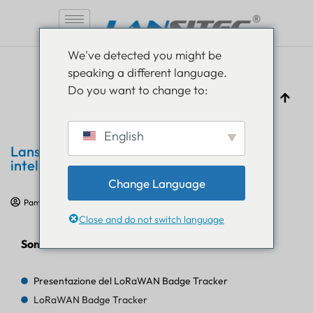
Vai
We've detected you might be
al
speaking a different language.
contenuto
Do you want to change to:
English
Lansitec lancia nuovi tracker di badge
intelligenti per la gestione delle risorse
Change Language
Pam Luthra
29 maggio 2024
Comunicato stampa
Close and do not switch language
Sommario
Presentazione del LoRaWAN Badge Tracker
LoRaWAN Badge Tracker