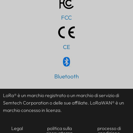
FCC
CE
Bluetooth
PT
AR
LoRa® è un marchio registrato o un marchio di servizio di
JA
Semtech Corporation o delle sue affiliate. LoRaWAN® è un
ES
marchio concesso in licenza.
DE
FR
Legal
politica sulla
processo di