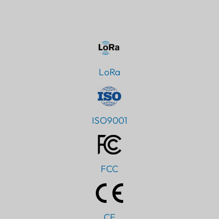
LoRa
ISO9001
FCC
CE