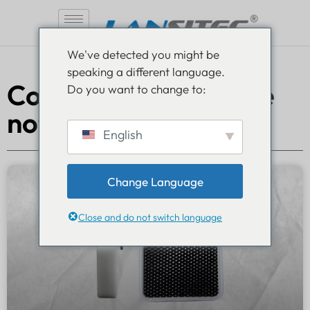
Vai
We've detected you might be
al
speaking a different language.
contenuto
Comunicati stampa e
Do you want to change to:
notizie
English
Change Language
Close and do not switch language