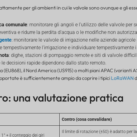
attamente per gli ambienti in cui le valvole sono ovunque e gli ess
rica comunale
: monitorare gli angoli e l'utilizzo delle valvole per 
entiva e ridurre la perdita d'acqua o le modifiche non autorizza
igente
: monitorare le valvole di irrigazione nelle aziende agricol
are tempestivamente l'irrigazione e individuare tempestivamente i
mota
: dighe, stazioni di pompaggio remote e siti di valvole difficil
 le decisioni rapide dipendono dallo stato remoto.
opa (EU868), il Nord America (US915) o molti piani APAC (varianti A
upportate è sufficientemente ampio da coprire i tipici
LoRaWAN
d
ro: una valutazione pratica
Contro (cosa convalidare)
Il limite di rotazione (±50) è adatto per 
1° + il conteggio dei giri