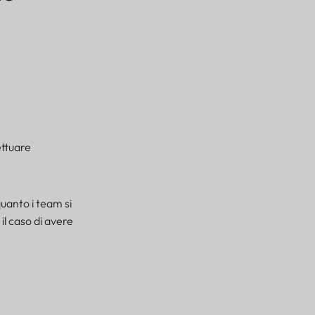
ettuare
uanto i team si
l caso di avere