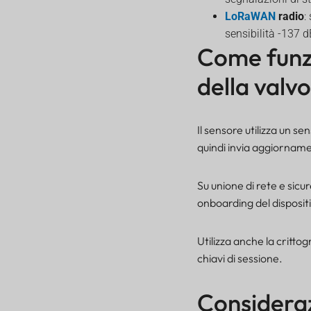
LoRaWAN
radio
:
sensibilità -137
Come funzi
della val
Il sensore utilizza un s
quindi invia aggiornam
Su unione di rete e sic
onboarding del disposit
Utilizza anche la crittog
chiavi di sessione.
Consideraz