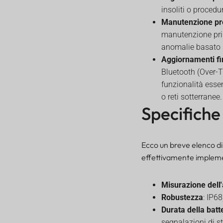
firmware tramite
insoliti o procedur
Bluetooth FOTA
Manutenzione pre
Rilevamento extra per
manutenzione prim
installazione e
anomalie basato s
affidabilità
Aggiornamenti fir
Temporizzazione della
rete, controllo del
Bluetooth (Over-T
carico utile ed
funzionalità essen
efficienza del tempo di
o reti sotterranee.
trasmissione
Specifiche
Casi d'uso ottimali per il
monitoraggio della
posizione delle valvole
Ecco un breve elenco di
Pro e contro: una
effettivamente implemen
valutazione pratica
Misurazione dell
Robustezza
: IP6
Durata della batt
segnalazioni di st