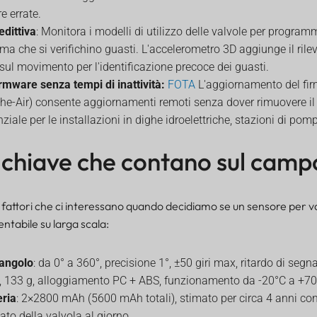
e errate.
dittiva
: Monitora i modelli di utilizzo delle valvole per program
a che si verifichino guasti. L'accelerometro 3D aggiunge il rile
ul movimento per l'identificazione precoce dei guasti.
mware senza tempi di inattività:
FOTA
L'aggiornamento del fir
he-Air) consente aggiornamenti remoti senza dover rimuovere il
ziale per le installazioni in dighe idroelettriche, stazioni di po
 chiave che contano sul camp
 fattori che ci interessano quando decidiamo se un sensore per v
tabile su larga scala:
'angolo
: da 0° a 360°, precisione 1°, ±50 giri max, ritardo di segn
8, 133 g, alloggiamento PC + ABS, funzionamento da -20°C a +
eria
: 2×2800 mAh (5600 mAh totali), stimato per circa 4 anni co
ato della valvola al giorno