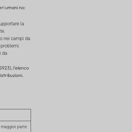
eri umani no:
supportare la
te.
e o nei campi da
 problemi.
i da
S923), l'elenco
istribuzioni.
la maggior parte