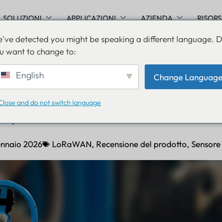
SOLUZIONI
APPLICAZIONI
AZIENDA
RISOR
've detected you might be speaking a different language. 
u want to change to:
i posizionamento delle va
English
Change Languag
(LoRaWAN): revisione tec
Close and do not switch language
e per infrastrutture critic
ennaio 2026
LoRaWAN
,
Recensione del prodotto
,
Sensore