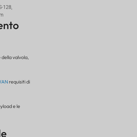
S-128,
km
ento
 della valvola,
WAN
requisiti di
yload e le
le