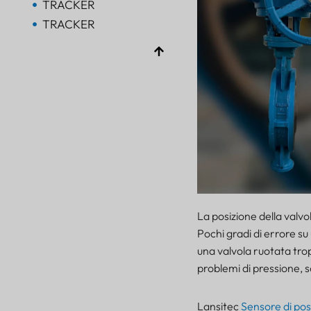
TRACKER
TRACKER
Bluetooth AoA
PORTALE
Bluetooth
PORTALE
Bluetooth
PORTALE
TRACKER
FARO
SENSORE
La posizione della valvo
Pochi gradi di errore su
una valvola ruotata trop
problemi di pressione, s
Lansitec
Sensore di pos