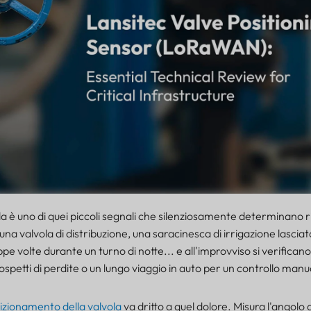
la è uno di quei piccoli segnali che silenziosamente determinano r
 una valvola di distribuzione, una saracinesca di irrigazione lasci
pe volte durante un turno di notte... e all'improvviso si verifican
ospetti di perdite o un lungo viaggio in auto per un controllo manu
izionamento della valvola
va dritto a quel dolore. Misura l'angolo 