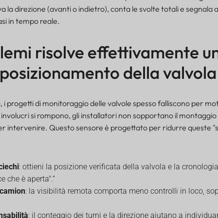
va la direzione (avanti o indietro), conta le svolte totali e segnala a
i in tempo reale.
lemi risolve effettivamente u
 posizionamento della valvola
 i progetti di monitoraggio delle valvole spesso falliscono per motiv
i involucri si rompono, gli installatori non sopportano il montaggio o
er intervenire. Questo sensore è progettato per ridurre queste "
ciechi
: ottieni la posizione verificata della valvola e la cronologia
e che è aperta".“
i camion
: la visibilità remota comporta meno controlli in loco, sop
nsabilità
: il conteggio dei turni e la direzione aiutano a individua