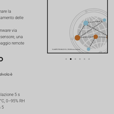
mare la
vamento delle
mware via
 sensore, una
mpaggio remote
o
alvola è
alazione 5 s
70°C, 0–95% RH
n 5