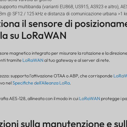
 supporto multibanda (varianti EU868, US915, AS923 e altro), AE
 dBm @ SF12 / 125 kHz e distanza di comunicazione urbana >1 
ona il sensore di posizionam
vola su LoRaWAN
ensore magnetico integrato per misurare la rotazione e la direzione
enti tramite
LoRaWAN
al tuo gateway e al server di rete.
urezza: supporta l'attivazione OTAA o ABP, che corrisponde
LoRa
ivo nel
Specifiche dell'Alleanza LoRa
.
rafia AES-128, allineata con il modo in cui
LoRaWAN
protegge i pa
ioni sulla manutenzione e sul