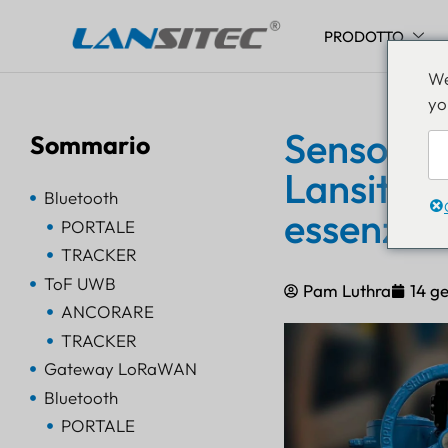
PRODOTTO
Vai
We
al
yo
contenuto
Sensore d
Sommario
Lansitec 
Bluetooth
essenzial
PORTALE
TRACKER
ToF UWB
Pam Luthra
14 g
ANCORARE
TRACKER
Gateway LoRaWAN
Bluetooth
PORTALE