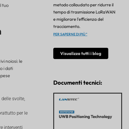
metodo collaudato per ridurre il
l tuo
tempo di trasmissione LoRaWAN
e migliorare l'efficienza del
tracciamento.
n
PER SAPERNE DI PIÙ "
Visualizza tutti i blog
i noiosi: le
 i dati
spese
Documenti tecnici:
 delle svolte,
rattutto per le
re interventi