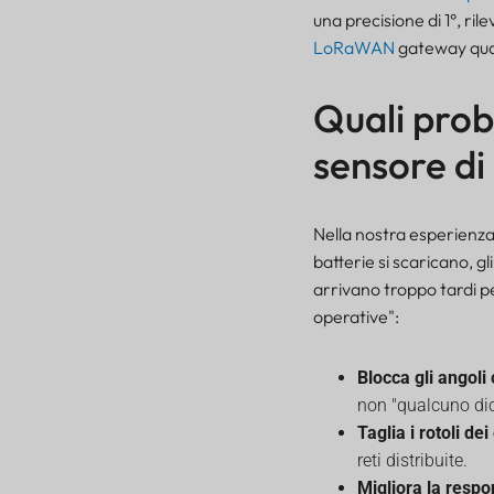
una precisione di 1°, rile
LoRaWAN
gateway quas
Quali prob
sensore di
Quali problemi risolve
effettivamente un sensore
di posizionamento della
Nella nostra esperienza,
valvola
batterie si scaricano, gl
Specifiche chiave che
arrivano troppo tardi p
contano sul campo
operative":
Come funziona il sensore
di posizionamento della
valvola su LoRaWAN
Blocca gli angoli 
Considerazioni sulla
non "qualcuno dic
manutenzione e sulle
Taglia i rotoli de
operazioni della flotta
reti distribuite.
Aggiornamenti
Migliora la respo