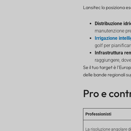
Lansitec lo posiziona es
Distribuzione id
manutenzione prev
Irrigazione intell
golf per pianific
Infrastruttura re
raggiungere, dove
Se il tuo target è l'Eur
delle bande regionali s
Pro e cont
Professionisti
La risoluzione angolare di 