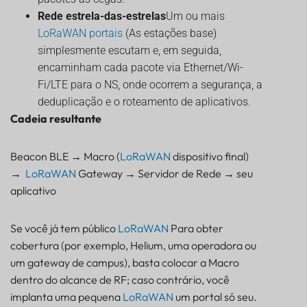
Rede estrela-das-estrelas
Um ou mais
LoRaWAN
portais
(As estações base)
simplesmente escutam e, em seguida,
encaminham cada pacote via Ethernet/Wi-
Fi/LTE para o NS, onde ocorrem a segurança, a
deduplicação e o roteamento de aplicativos.
Cadeia resultante
Beacon BLE → Macro (
LoRaWAN
dispositivo final)
→
LoRaWAN
Gateway → Servidor de Rede → seu
aplicativo
Se você já tem público
LoRaWAN
Para obter
cobertura (por exemplo, Helium, uma operadora ou
um gateway de campus), basta colocar a Macro
dentro do alcance de RF; caso contrário, você
implanta uma pequena
LoRaWAN
um portal só seu.