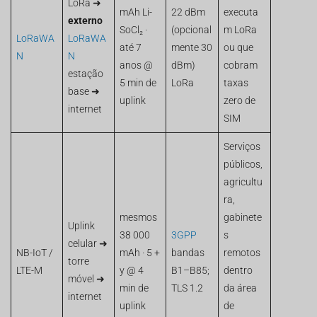
LoRa ➜
mAh Li-
22 dBm
executa
externo
SoCl₂ ·
(opcional
m LoRa
LoRaWA
LoRaWA
até 7
mente 30
ou que
N
N
anos @
dBm)
cobram
estação
5 min de
LoRa
taxas
base ➜
uplink
zero de
internet
SIM
Serviços
públicos,
agricultu
ra,
mesmos
gabinete
Uplink
38 000
3GPP
s
celular ➜
NB-IoT /
mAh · 5 +
bandas
remotos
torre
LTE-M
y @ 4
B1–B85;
dentro
móvel ➜
min de
TLS 1.2
da área
internet
uplink
de