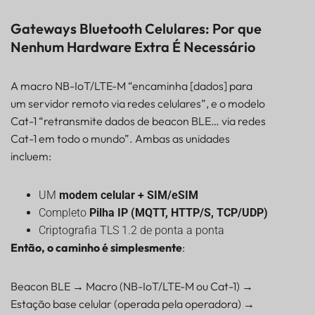
Gateways Bluetooth Celulares: Por que
Nenhum Hardware Extra É Necessário
A macro NB-IoT/LTE-M “encaminha [dados] para
um servidor remoto via redes celulares”, e o modelo
Cat-1 “retransmite dados de beacon BLE… via redes
Cat-1 em todo o mundo”. Ambas as unidades
incluem:
UM
modem celular + SIM/eSIM
Completo
Pilha IP (MQTT, HTTP/S, TCP/UDP)
Criptografia TLS 1.2 de ponta a ponta
Então, o caminho é simplesmente
:
Beacon BLE → Macro (NB-IoT/LTE-M ou Cat-1) →
Estação base celular (operada pela operadora) →