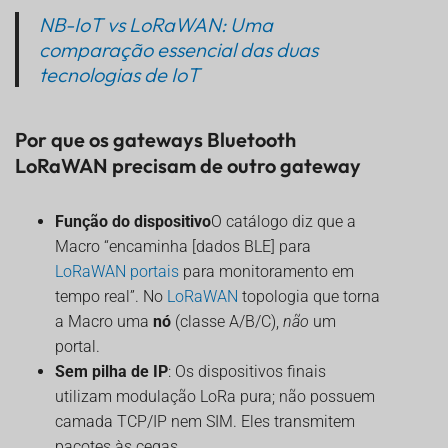
NB-IoT vs LoRaWAN: Uma
comparação essencial das duas
tecnologias de IoT
Por que os gateways Bluetooth
LoRaWAN precisam de outro gateway
Função do dispositivo
O catálogo diz que a
Macro “encaminha [dados BLE] para
LoRaWAN
portais
para monitoramento em
tempo real”. No
LoRaWAN
topologia que torna
a Macro uma
nó
(classe A/B/C),
não
um
portal.
Sem pilha de IP
: Os dispositivos finais
utilizam modulação LoRa pura; não possuem
camada TCP/IP nem SIM. Eles transmitem
pacotes às cegas.