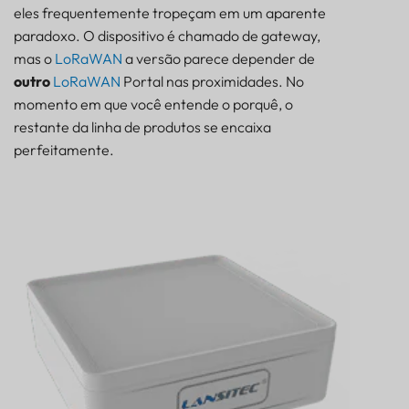
fatores principais)
eles frequentemente tropeçam em um aparente
Casos de uso do mundo real de gateways
paradoxo. O dispositivo é chamado de gateway,
Bluetooth
mas o
LoRaWAN
a versão parece depender de
Conclusão final: qual gateway Bluetooth você deve
outro
LoRaWAN
Portal nas proximidades. No
escolher?
momento em que você entende o porquê, o
restante da linha de produtos se encaixa
perfeitamente.