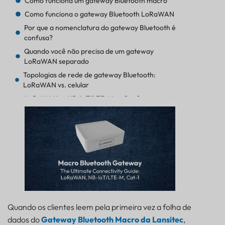
Como funciona um gateway Bluetooth macro
Como funciona o gateway Bluetooth LoRaWAN
Por que a nomenclatura do gateway Bluetooth é
confusa?
Quando você não precisa de um gateway
LoRaWAN separado
Topologias de rede de gateway Bluetooth:
LoRaWAN vs. celular
LoRaWAN vs NB-IoT/LTE-M vs Cat-1: a resposta
curta
Por que os gateways Bluetooth LoRaWAN
precisam de outro gateway
Gateways Bluetooth Celulares: Por que Nenhum
Hardware Extra É Necessário
Regra prática para escolher um gateway
Bluetooth
Comparação de gateway Bluetooth: LoRaWAN,
NB-IoT, Cat-1
Quando os clientes leem pela primeira vez a folha de
Como escolher o gateway Bluetooth certo (5
dados do
Gateway Bluetooth Macro da Lansitec
,