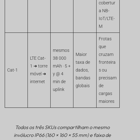
cobertur
a NB-
IoT/LTE-
M
Frotas
que
mesmos
Maior
cruzam
LTE Cat-
38 000
taxa de
fronteira
1 ➜ torre
mAh · 5 +
Cat-1
dados,
s ou
móvel ➜
y @ 4
bandas
precisam
internet
min de
globais
de
uplink
cargas
maiores
Todos os três SKUs compartilham o mesmo
invólucro IP66 (160 × 160 × 55 mm) e faixa de