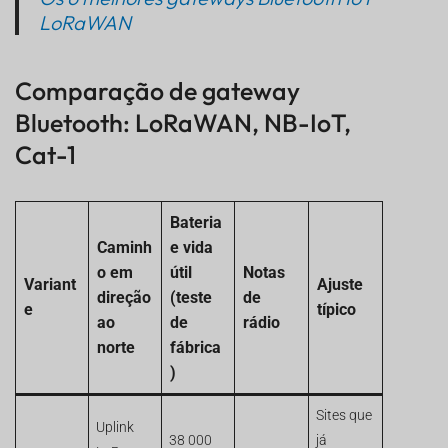
LoRaWAN
Comparação de gateway
Bluetooth: LoRaWAN, NB-IoT,
Cat-1
Bateria
Caminh
e vida
o em
útil
Notas
Variant
Ajuste
direção
(teste
de
e
típico
ao
de
rádio
norte
fábrica
)
Sites que
Uplink
38 000
já