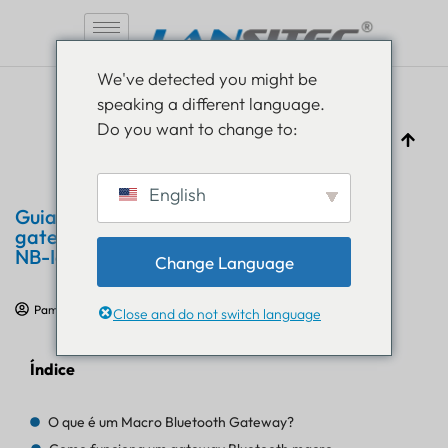
Pular
We've detected you might be
para
speaking a different language.
o
Do you want to change to:
conteúdo
English
Guia definitivo de conectividade de
gateway Bluetooth Macro: LoRaWAN,
NB-IoT/LTE-M, Cat-1
Change Language
Pam Luthra
17 de agosto de 2025
Portal
Close and do not switch language
Índice
O que é um Macro Bluetooth Gateway?