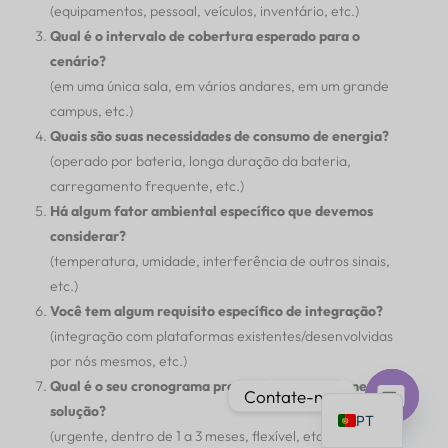
(equipamentos, pessoal, veículos, inventário, etc.)
Qual é o intervalo de cobertura esperado para o
cenário?
(em uma única sala, em vários andares, em um grande
campus, etc.)
IT
Quais são suas necessidades de consumo de energia?
AR
(operado por bateria, longa duração da bateria,
carregamento frequente, etc.)
JA
Há algum fator ambiental específico que devemos
ES
considerar?
DE
(temperatura, umidade, interferência de outros sinais,
etc.)
FR
Você tem algum requisito específico de integração?
KO
(integração com plataformas existentes/desenvolvidas
TH
por nós mesmos, etc.)
Qual é o seu cronograma preferido para implementar a
EN
Contate-nos
solução?
PT
Bate-
(urgente, dentro de 1 a 3 meses, flexível, etc.)