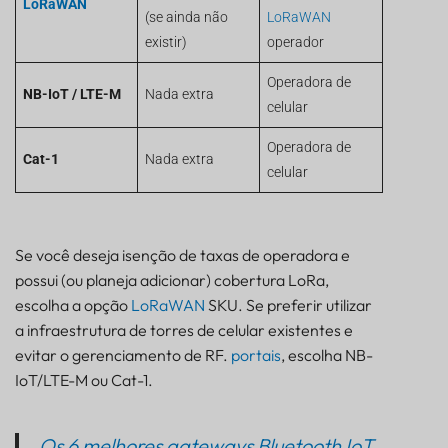
LoRaWAN
(se ainda não
LoRaWAN
existir)
operador
Operadora de
NB-IoT / LTE-M
Nada extra
celular
Operadora de
Cat-1
Nada extra
celular
Se você deseja isenção de taxas de operadora e
possui (ou planeja adicionar) cobertura LoRa,
escolha a opção
LoRaWAN
SKU. Se preferir utilizar
a infraestrutura de torres de celular existentes e
evitar o gerenciamento de RF.
portais
, escolha NB-
IoT/LTE-M ou Cat-1.
Os 6 melhores gateways Bluetooth IoT