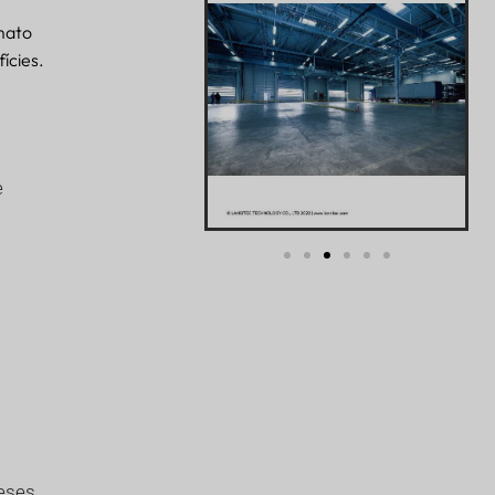
rmato
fícies.
e
eses.