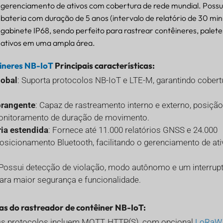
gerenciamento de ativos com cobertura de rede mundial. Possu
bateria com duração de 5 anos (intervalo de relatório de 30 min
gabinete IP68, sendo perfeito para rastrear contêineres, palete
ativos em uma ampla área.
ineres NB-IoT
Principais características:
lobal
: Suporta protocolos NB-IoT e LTE-M, garantindo cobert
brangente
: Capaz de rastreamento interno e externo, posição
monitoramento de duração de movimento.
ria estendida
: Fornece até 11.000 relatórios GNSS e 24.000
osicionamento Bluetooth, facilitando o gerenciamento de ati
 Possui detecção de violação, modo autônomo e um interrup
ara maior segurança e funcionalidade.
cas do rastreador de contêiner NB-IoT:
Os protocolos incluem MQTT, HTTP(S), com opcional
LoRaW