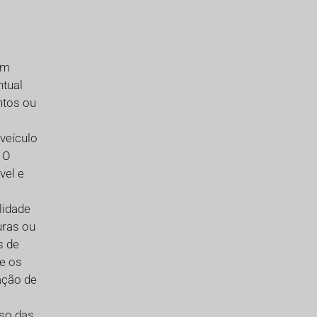
ém
ntual
ntos ou
veículo
 O
vel e
lidade
uras ou
s de
e os
ação de
so das