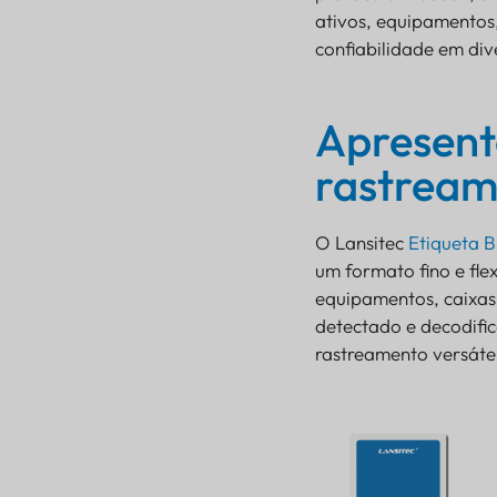
ativos, equipamentos,
confiabilidade em div
Apresent
rastream
O Lansitec
Etiqueta 
um formato fino e fle
Apresentando o
equipamentos, caixas 
adesivo de
detectado e decodifi
rastreamento Bluetooth
rastreamento versáteis
B002
Etiqueta Bluetooth
B002
Apresentando o
Rastreador de
Contêineres NB-IoT