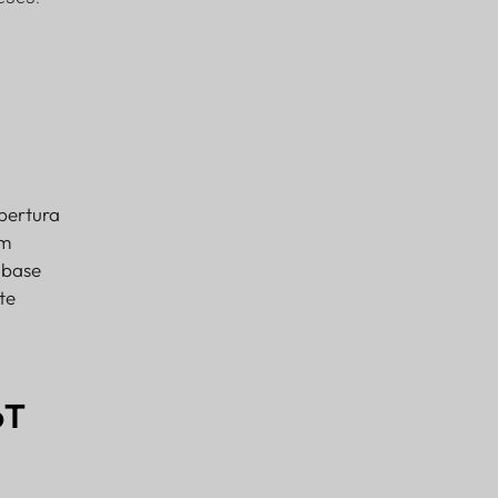
bertura
em
 base
te
oT