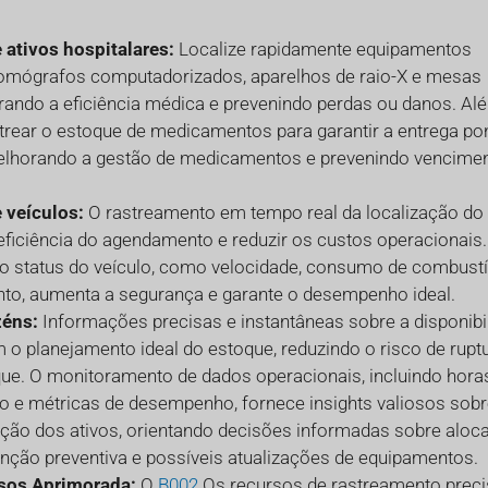
ativos hospitalares:
Localize rapidamente equipamentos
omógrafos computadorizados, aparelhos de raio-X e mesas
orando a eficiência médica e prevenindo perdas ou danos. Al
strear o estoque de medicamentos para garantir a entrega po
elhorando a gestão de medicamentos e prevenindo vencime
 veículos:
O rastreamento em tempo real da localização do 
eficiência do agendamento e reduzir os custos operacionais.
 status do veículo, como velocidade, consumo de combustí
o, aumenta a segurança e garante o desempenho ideal.
zéns:
Informações precisas e instantâneas sobre a disponibi
am o planejamento ideal do estoque, reduzindo o risco de rupt
ue. O monitoramento de dados operacionais, incluindo hora
o e métricas de desempenho, fornece insights valiosos sobr
zação dos ativos, orientando decisões informadas sobre aloc
nção preventiva e possíveis atualizações de equipamentos.
sos Aprimorada:
O
B002
Os recursos de rastreamento preci