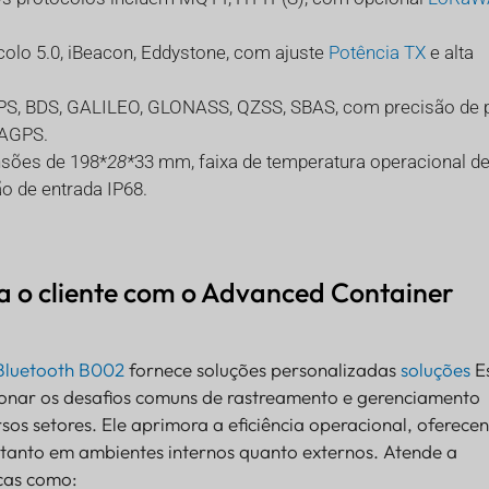
colo 5.0, iBeacon, Eddystone, com ajuste
Potência TX
e alta
GPS, BDS, GALILEO, GLONASS, QZSS, SBAS, com precisão de 
 AGPS.
nsões de 198*
28*
33 mm, faixa de temperatura operacional de
o de entrada IP68.
a o cliente com o Advanced Container
Bluetooth B002
fornece soluções personalizadas
soluções
E
cionar os desafios comuns de rastreamento e gerenciamento
sos setores. Ele aprimora a eficiência operacional, oferece
 tanto em ambientes internos quanto externos. Atende a
icas como: