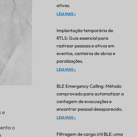
ativos.
LEIA MAIS »
Implantação temporária de
RTLS: Guia essencial para
rastrear pessoas e ativos em
eventos, canteiros de obras e
paralisações.
LEIA MAIS »
BLE Emergency Calling: Método
comprovado para automatizar a
contagem de evacuações e
encontrar pessoal desaparecido.
s e
LEIA MAIS »
menta o
Filtragem de carga útil BLE: uma
e