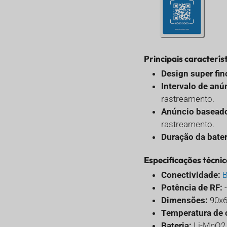
Rastreador de
Contêineres NB-IoT
Principais característ
Design super fi
Intervalo de anún
rastreamento.
Anúncio baseado
rastreamento.
Duração da bater
Especificações técnic
Conectividade:
B
Potência de RF:
-
Dimensões:
90x6
Temperatura de 
Bateria:
Li-MnO2, 