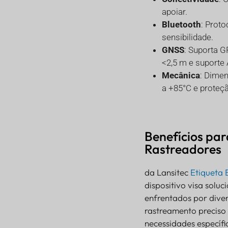
apoiar.
Bluetooth
: Proto
sensibilidade.
GNSS
: Suporta 
<2,5 m e suporte
Mecânica
: Dime
a +85°C e proteçã
Benefícios par
Rastreadores
da Lansitec
Etiqueta 
dispositivo visa solu
enfrentados por diver
rastreamento preciso
necessidades específ