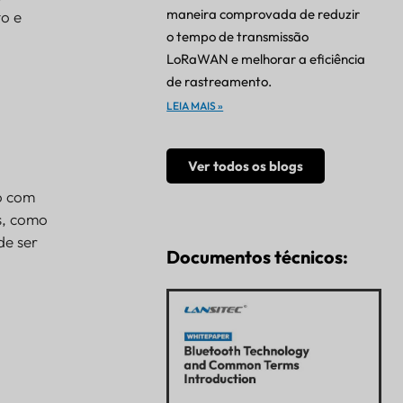
maneira comprovada de reduzir
to e
o tempo de transmissão
LoRaWAN e melhorar a eficiência
de rastreamento.
LEIA MAIS »
Ver todos os blogs
o com
es, como
de ser
Documentos técnicos: