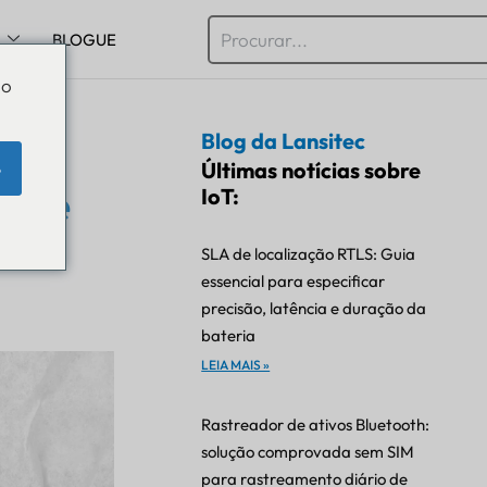
BLOGUE
Do
Blog da Lansitec
a
Últimas notícias sobre
e
o de
IoT:
SLA de localização RTLS: Guia
essencial para especificar
precisão, latência e duração da
bateria
LEIA MAIS »
Rastreador de ativos Bluetooth:
solução comprovada sem SIM
para rastreamento diário de