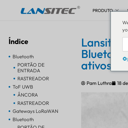
PRODUTO
Pular
We
para
yo
o
conteúdo
Lansitec 
Índice
Bluetoot
Bluetooth
ativos
PORTÃO DE
ENTRADA
RASTREADOR
Pam Luthra
18 d
ToF UWB
ÂNCORA
RASTREADOR
Gateways LoRaWAN
Bluetooth
PORTÃO DE