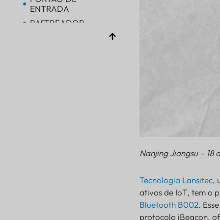
ENTRADA
RASTREADOR
RASTREADOR
Bluetooth AoA
PORTÃO DE
ENTRADA
Bluetooth
PORTÃO DE
ENTRADA
Bluetooth
PORTÃO DE
ENTRADA
Nanjing Jiangsu – 18 
RASTREADOR
BALIZA
Tecnologia Lansitec
,
SENSOR
ativos de IoT, tem o
Bluetooth B002
. Ess
protocolo iBeacon, of