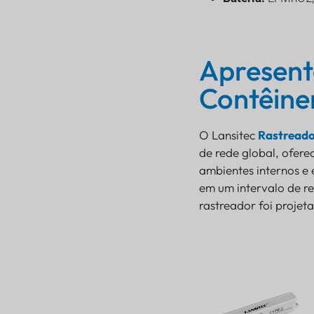
Apresent
Contêine
O Lansitec
Rastreado
de rede global, ofer
ambientes internos e
em um intervalo de re
rastreador foi projet