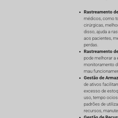
Rastreamento de 
médicos, como t
cirúrgicas, melh
disso, ajuda a ra
aos pacientes, m
perdas.
Rastreamento de
pode melhorar a 
monitoramento do
mau funcionament
Gestão de Arma
de ativos facilit
excesso de estoq
uso, tempo ocios
padrões de utili
recursos, manute
Gestão de Recur