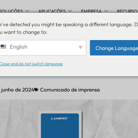
SOLUÇÕES
APLICAÇÕES
EMPRESA
RECURSO
've detected you might be speaking a different language. 
u want to change to:
lança a inovadora etiquet
English
Change Languag
h B002 para rastreament
Close and do not switch language
e junho de 2024
Comunicado de imprensa