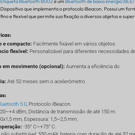
Etiqueta Bluetooth B002
é um
Bluetooth de baixa energia (BLE)
Dispositivo que implementa o protocolo iBeacon. Possui um fo
fino e flexível que permite sua fixação a diversos objetos e super
icas:
no e compacto:
Facilmente fixável em vários objetos.
cio flexível:
Personalizável para diferentes necessidades d
 em movimento (opcional):
Aumenta a eficiência do
ia:
Até 52 meses sem o acelerômetro.
as:
luetooth 5.0
, Protocolo iBeacon.
20~+4 dBm, Distância de transmissão de até 150 m.
0x1,5 mm, Espessura: 1,5~2,5 mm.
operação:
-35° C~+75° C.
não substituível, 550 mAh, bateria com duração de até 52 m