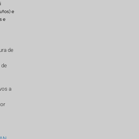
i
utos) e
s e
ura de
 de
vos a
tor
AN