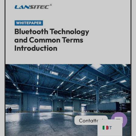
PT
AR
JA
ES
DE
FR
KO
TH
EN
Contattaci
IT
Chat