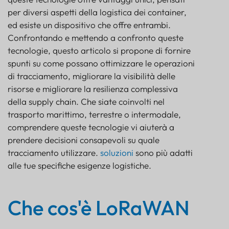
Cosa rende Container Tracker unico
per diversi aspetti della logistica dei container,
Funzionalità specifiche di LoRaWAN
ed esiste un dispositivo che offre entrambi.
LoRaWAN Container Tracker
Confrontando e mettendo a confronto queste
Caratteristiche specifiche NB-IoT
tecnologie, questo articolo si propone di fornire
Tracciatore di contenitori NB-IoT
spunti su come possano ottimizzare le operazioni
di tracciamento, migliorare la visibilità delle
Casi d'uso per il monitoraggio avanzato dei
container
risorse e migliorare la resilienza complessiva
Analisi comparativa: LoRaWAN vs. NB-IoT nel
della supply chain. Che siate coinvolti nel
monitoraggio dei container
trasporto marittimo, terrestre o intermodale,
Conclusione: raccomandazioni strategiche e futuro
comprendere queste tecnologie vi aiuterà a
dell'IoT nella logistica
prendere decisioni consapevoli su quale
tracciamento utilizzare.
soluzioni
sono più adatti
alle tue specifiche esigenze logistiche.
Che cos'è LoRaWAN