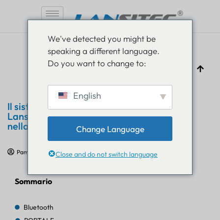
Vai
We've detected you might be
al
speaking a different language.
contenuto
Do you want to change to:
English
Il sistema di tracciamento dei container
Lansitec introduce LoRaWAN e NB-IoT
nella logistica moderna
Change Language
Pam Luthra
20 maggio 2024
Recensione del prodotto
Close and do not switch language
Sommario
Bluetooth