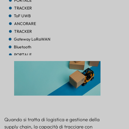
PORTALE
TRACKER
ToF UWB
ANCORARE
TRACKER
Gateway LoRaWAN
Bluetooth
PORTALE
TRACKER
TRACKER
Bluetooth AoA
PORTALE
Bluetooth
PORTALE
Bluetooth
PORTALE
Quando si tratta di logistica e gestione della
TRACKER
supply chain, la capacità di tracciare con