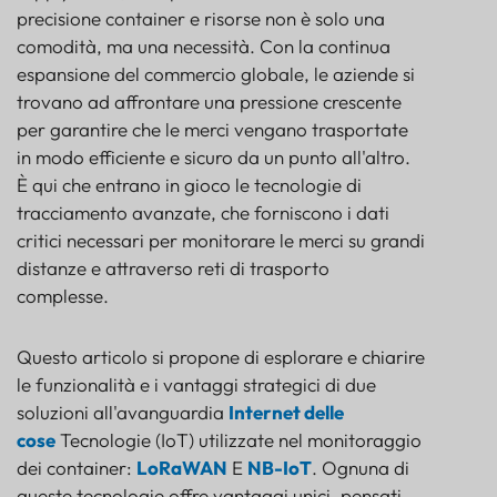
FARO
precisione container e risorse non è solo una
SENSORE
comodità, ma una necessità. Con la continua
espansione del commercio globale, le aziende si
trovano ad affrontare una pressione crescente
per garantire che le merci vengano trasportate
in modo efficiente e sicuro da un punto all'altro.
È qui che entrano in gioco le tecnologie di
tracciamento avanzate, che forniscono i dati
critici necessari per monitorare le merci su grandi
distanze e attraverso reti di trasporto
complesse.
Questo articolo si propone di esplorare e chiarire
le funzionalità e i vantaggi strategici di due
soluzioni all'avanguardia
Internet delle
cose
Tecnologie (IoT) utilizzate nel monitoraggio
Che cos'è LoRaWAN
dei container:
LoRaWAN
E
NB-IoT
. Ognuna di
Che cosa è NB-IoT
queste tecnologie offre vantaggi unici, pensati