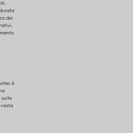
ti.
 durata
nza dei
ativi,
aumento
sitec è
ire
 suite
 vasta