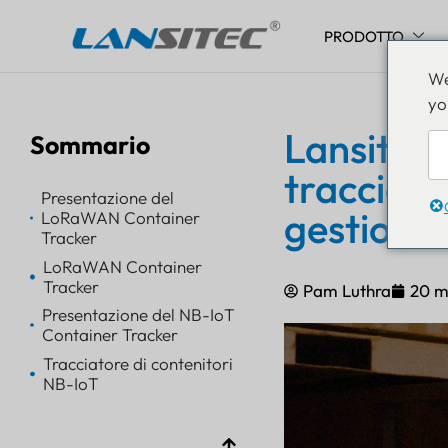
PRODOTTO
Vai
We
al
yo
contenuto
Lansitec 
Sommario
tracciame
Presentazione del
gestione 
LoRaWAN Container
Tracker
LoRaWAN Container
Tracker
Pam Luthra
20 m
Presentazione del NB-IoT
Container Tracker
Tracciatore di contenitori
NB-IoT