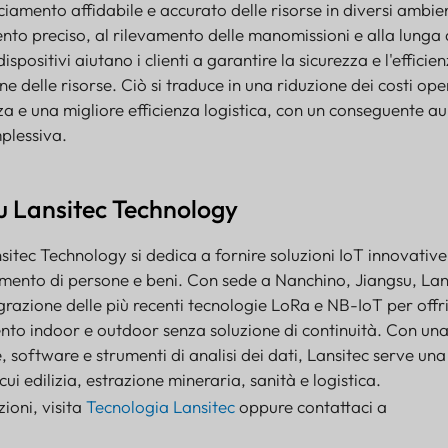
cciamento affidabile e accurato delle risorse in diversi ambien
nto preciso, al rilevamento delle manomissioni e alla lunga
ispositivi aiutano i clienti a garantire la sicurezza e l'efficie
ne delle risorse. Ciò si traduce in una riduzione dei costi oper
a e una migliore efficienza logistica, con un conseguente 
plessiva.
u Lansitec Technology
itec Technology si dedica a fornire soluzioni IoT innovative
amento di persone e beni. Con sede a Nanchino, Jiangsu, Lan
egrazione delle più recenti tecnologie LoRa e NB-IoT per offr
ento indoor e outdoor senza soluzione di continuità. Con una
software e strumenti di analisi dei dati, Lansitec serve una
ui edilizia, estrazione mineraria, sanità e logistica.
ioni, visita
Tecnologia Lansitec
oppure contattaci a