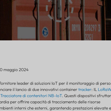
20 maggio 2024
ornitore leader di soluzioni IoT per il monitoraggio di pers
unciare il lancio di due innovativi container
tracker
: IL
LoRa
l
Tracciatore di contenitori NB-IoT
. Questi dispositivi sfrutta
rdia per offrire capacità di tracciamento delle risorse
 ambienti interni che esterni, garantendo prestazioni elevate 