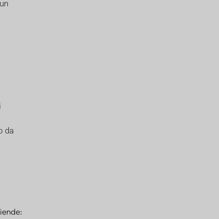
 un
N
i
o da
iende: