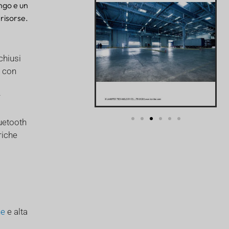
ngo e un
 risorse.
chiusi
, con
r
uetooth
riche
ne
e alta