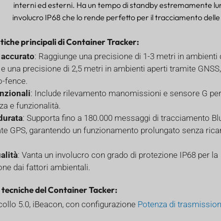
interni ed esterni. Ha un tempo di standby estremamente lu
involucro IP68 che lo rende perfetto per il tracciamento delle
tiche principali di Container Tracker:
 accurato
: Raggiunge una precisione di 1-3 metri in ambienti 
 e una precisione di 2,5 metri in ambienti aperti tramite GNSS
o-fence.
nzionali
: Include rilevamento manomissioni e sensore G pe
a e funzionalità.
durata
: Supporta fino a 180.000 messaggi di tracciamento Bl
ate GPS, garantendo un funzionamento prolungato senza rica
alità
: Vanta un involucro con grado di protezione IP68 per la
e dai fattori ambientali.
 tecniche del Container Tacker:
collo 5.0, iBeacon, con configurazione
Potenza di trasmissio