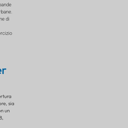
 bande
rbane.
ne di
rcizio
er
rtura
re, sia
on un
8,