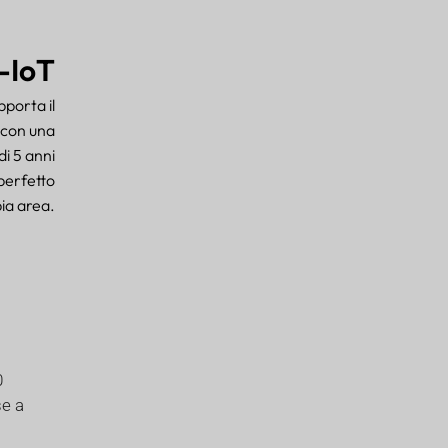
B-IoT
pporta il
 con una
di 5 anni
 perfetto
pia area.
0
se a