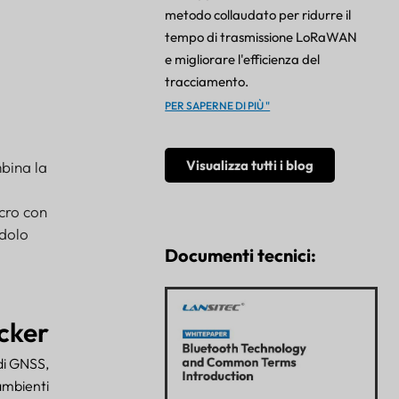
metodo collaudato per ridurre il
tempo di trasmissione LoRaWAN
e migliorare l'efficienza del
tracciamento.
PER SAPERNE DI PIÙ "
Visualizza tutti i blog
bina la
ucro con
ndolo
Documenti tecnici:
cker
di GNSS,
ambienti