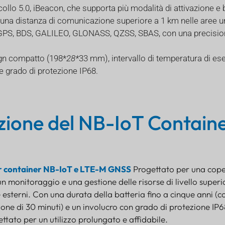
collo 5.0, iBeacon, che supporta più modalità di attivazione e
 una distanza di comunicazione superiore a 1 km nelle aree u
 GPS, BDS, GALILEO, GLONASS, QZSS, SBAS, con una precisio
ign compatto (198*
28*
33 mm), intervallo di temperatura di ese
e grado di protezione IP68.
zione del NB-IoT Contain
r container NB-IoT e LTE-M GNSS
Progettato per una cope
un monitoraggio e una gestione delle risorse di livello superio
e esterni. Con una durata della batteria fino a cinque anni (c
ione di 30 minuti) e un involucro con grado di protezione IP6
ttato per un utilizzo prolungato e affidabile.