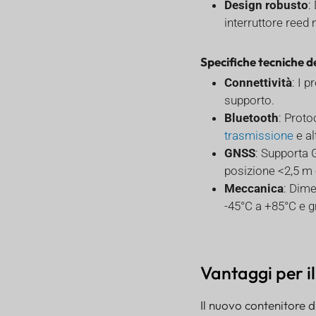
Design robusto
:
interruttore reed
Specifiche tecniche d
Connettività
: I 
supporto.
Bluetooth
: Proto
trasmissione
e al
GNSS
: Supporta
posizione <2,5 m
Meccanica
: Dime
-45°C a +85°C e g
Vantaggi per i
Il nuovo contenitore d