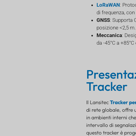
LoRaWAN
: Proto
di frequenza, con
GNSS
: Supporta
posizione <2,5 m.
Meccanica
: Des
da -45°C a +85°C 
Presenta
Tracker
Il Lansitec
Tracker pe
di rete globale, offre 
in ambienti interni ch
intervallo di segnalaz
questo tracker è proge