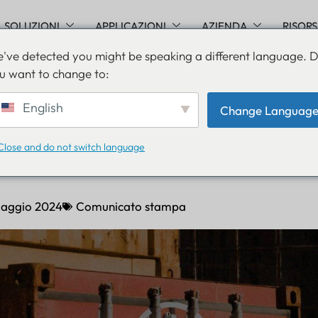
SOLUZIONI
APPLICAZIONI
AZIENDA
RISOR
've detected you might be speaking a different language. 
u want to change to:
presenta sistemi avanzati 
English
Change Languag
nto dei container per un
Close and do not switch language
ottimale delle risorse
aggio 2024
Comunicato stampa