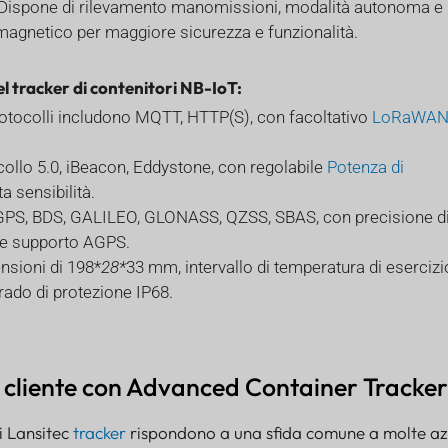
 Dispone di rilevamento manomissioni, modalità autonoma e
 magnetico per maggiore sicurezza e funzionalità.
el tracker di contenitori NB-IoT:
protocolli includono MQTT, HTTP(S), con facoltativo
LoRaWA
collo 5.0, iBeacon, Eddystone, con regolabile
Potenza di
ta sensibilità.
 GPS, BDS, GALILEO, GLONASS, QZSS, SBAS, con precisione d
 e supporto AGPS.
nsioni di 198*
28*
33 mm, intervallo di temperatura di esercizi
rado di protezione IP68.
l cliente con Advanced Container
Tracker
i Lansitec
tracker
rispondono a una sfida comune a molte az