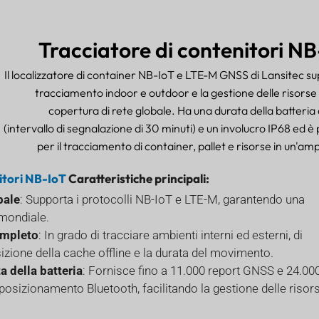
Tracciatore di contenitori N
Il localizzatore di container NB-IoT e LTE-M GNSS di Lansitec su
tracciamento indoor e outdoor e la gestione delle risorse
copertura di rete globale. Ha una durata della batteria 
(intervallo di segnalazione di 30 minuti) e un involucro IP68 ed è
per il tracciamento di container, pallet e risorse in un'am
itori NB-IoT
Caratteristiche principali:
bale
: Supporta i protocolli NB-IoT e LTE-M, garantendo una
 mondiale.
ompleto
: In grado di tracciare ambienti interni ed esterni, di
izione della cache offline e la durata del movimento.
a della batteria
: Fornisce fino a 11.000 report GNSS e 24.00
posizionamento Bluetooth, facilitando la gestione delle risor