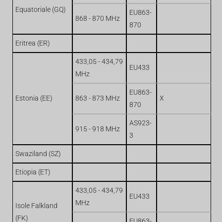
Equatoriale (GQ)
EU863-
868 - 870 MHz
870
Eritrea (ER)
433,05 - 434,79
EU433
MHz
EU863-
Estonia (EE)
863 - 873 MHz
X
870
AS923-
915 - 918 MHz
3
Swaziland (SZ)
Etiopia (ET)
433,05 - 434,79
EU433
MHz
Isole Falkland
(FK)
EU863-