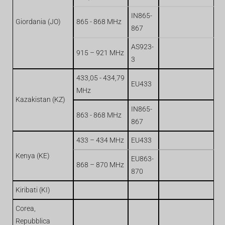
IN865-
Giordania (JO)
865 - 868 MHz
867
AS923-
915 – 921 MHz
3
433,05 - 434,79
EU433
MHz
Kazakistan (KZ)
IN865-
863 - 868 MHz
867
433 – 434 MHz
EU433
Kenya (KE)
EU863-
868 – 870 MHz
870
Kiribati (KI)
Corea,
Repubblica