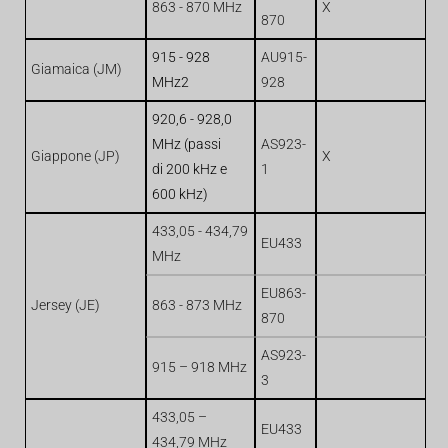
863 - 870 MHz
X
870
915 - 928
AU915-
Giamaica (JM)
MHz2
928
920,6 - 928,0
MHz (passi
AS923-
Giappone (JP)
X
di 200 kHz e
1
600 kHz)
433,05 - 434,79
EU433
MHz
EU863-
Jersey (JE)
863 - 873 MHz
870
AS923-
915 – 918 MHz
3
433,05 –
EU433
434,79 MHz