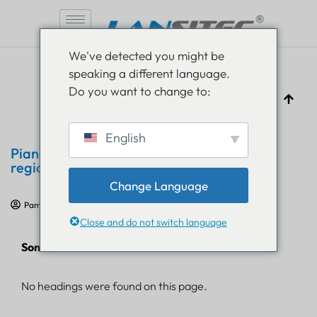
Vai
We've detected you might be
al
speaking a different language.
contenuto
Do you want to change to:
English
Piano di frequenza LoRaWAN per paese o
regione
Change Language
Pam Luthra
27 ottobre 2023
Comunicato stampa
Close and do not switch language
Sommario
No headings were found on this page.