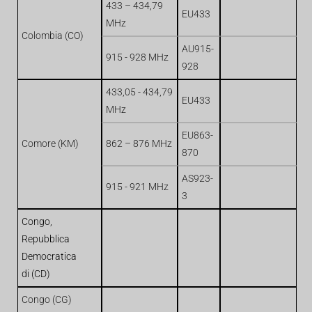
433 – 434,79
EU433
MHz
Colombia (CO)
AU915-
915 - 928 MHz
928
433,05 - 434,79
EU433
MHz
EU863-
Comore (KM)
862 – 876 MHz
870
AS923-
915 - 921 MHz
3
Congo,
Repubblica
Democratica
di (CD)
Congo (CG)