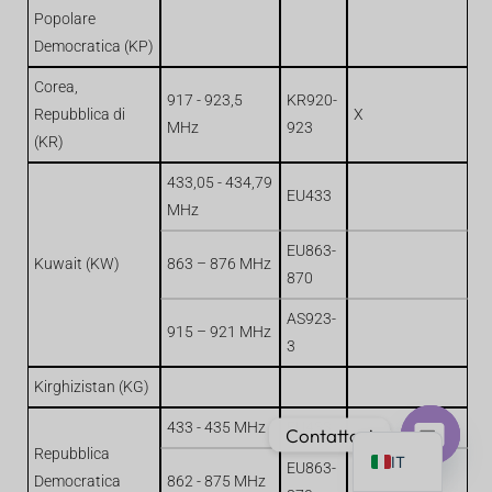
Popolare
Democratica (KP)
Corea,
917 - 923,5
KR920-
Repubblica di
X
MHz
923
PT
(KR)
AR
433,05 - 434,79
EU433
JA
MHz
ES
EU863-
Kuwait (KW)
863 – 876 MHz
870
DE
FR
AS923-
915 – 921 MHz
3
KO
Kirghizistan (KG)
TH
EN
433 - 435 MHz
EU433
Contattaci
Repubblica
IT
EU863-
Chat
Democratica
862 - 875 MHz