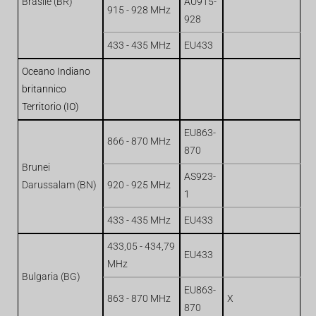
Brasile (BR)
AU915-
915 - 928 MHz
928
433 - 435 MHz
EU433
Oceano Indiano
britannico
Territorio (IO)
EU863-
866 - 870 MHz
870
Brunei
AS923-
Darussalam (BN)
920 - 925 MHz
1
433 - 435 MHz
EU433
433,05 - 434,79
EU433
MHz
Bulgaria (BG)
EU863-
863 - 870 MHz
X
870