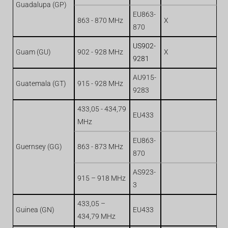
Guadalupa (GP)
EU863-
863 - 870 MHz
X
870
US902-
Guam (GU)
902 - 928 MHz
X
9281
AU915-
Guatemala (GT)
915 - 928 MHz
9283
433,05 - 434,79
EU433
MHz
EU863-
Guernsey (GG)
863 - 873 MHz
870
AS923-
915 – 918 MHz
3
433,05 –
Guinea (GN)
EU433
434,79 MHz