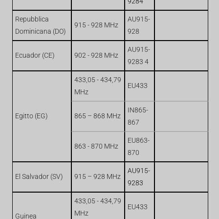
9284
Repubblica
AU915-
915 - 928 MHz
Dominicana (DO)
928
AU915-
Ecuador (CE)
902 - 928 MHz
9283 4
433,05 - 434,79
EU433
MHz
IN865-
Egitto (EG)
865 – 868 MHz
867
EU863-
863 - 870 MHz
870
AU915-
El Salvador (SV)
915 – 928 MHz
9283
433,05 - 434,79
EU433
MHz
Guinea