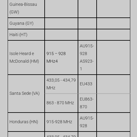
Guinea-Bissau
(GW)
Guyana (GY)
Haiti (HT)
AU915-
Isole Heard e
915 – 928
928
McDonald (HM)
MHz4
AS923-
1
433,05 - 434,79
EU433
MHz
Santa Sede (VA)
EU863-
863 - 870 MHz
870
AU915-
Honduras (HN)
915-928 MHz
928