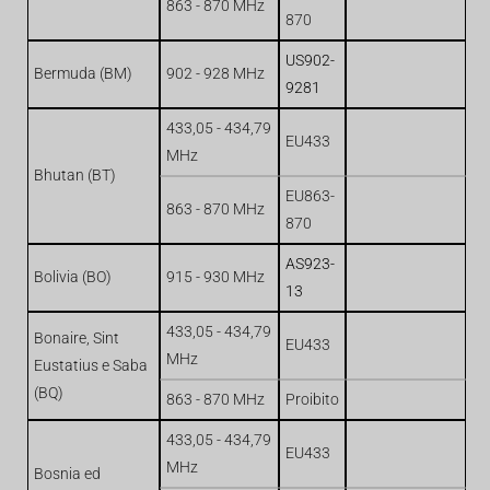
863 - 870 MHz
870
US902-
Bermuda (BM)
902 - 928 MHz
9281
433,05 - 434,79
EU433
MHz
Bhutan (BT)
EU863-
863 - 870 MHz
870
AS923-
Bolivia (BO)
915 - 930 MHz
13
433,05 - 434,79
Bonaire, Sint
EU433
MHz
Eustatius e Saba
(BQ)
863 - 870 MHz
Proibito
433,05 - 434,79
EU433
MHz
Bosnia ed