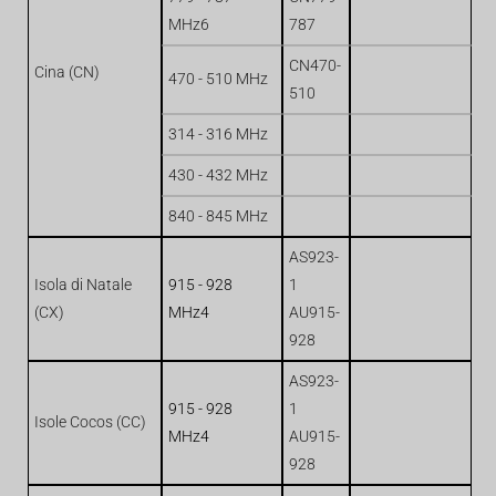
MHz6
787
CN470-
Cina (CN)
470 - 510 MHz
510
314 - 316 MHz
430 - 432 MHz
840 - 845 MHz
AS923-
Isola di Natale
915 - 928
1
(CX)
MHz4
AU915-
928
AS923-
915 - 928
1
Isole Cocos (CC)
MHz4
AU915-
928