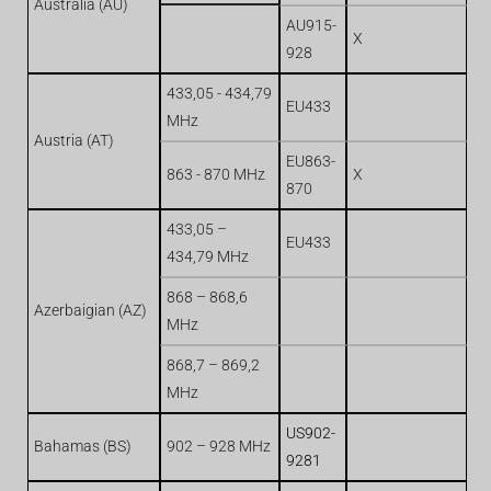
Australia (AU)
AU915-
X
928
433,05 - 434,79
EU433
MHz
Austria (AT)
EU863-
863 - 870 MHz
X
870
433,05 –
EU433
434,79 MHz
868 – 868,6
Azerbaigian (AZ)
MHz
868,7 – 869,2
MHz
US902-
Bahamas (BS)
902 – 928 MHz
9281