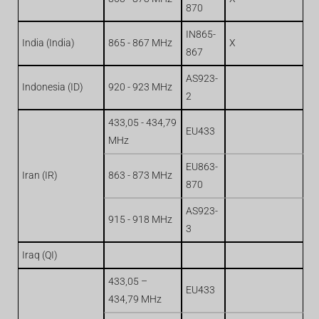
870
IN865-
India (India)
865 - 867 MHz
X
867
AS923-
Indonesia (ID)
920 - 923 MHz
2
433,05 - 434,79
EU433
MHz
EU863-
Iran (IR)
863 - 873 MHz
870
AS923-
915 - 918 MHz
3
Iraq (QI)
433,05 –
EU433
434,79 MHz