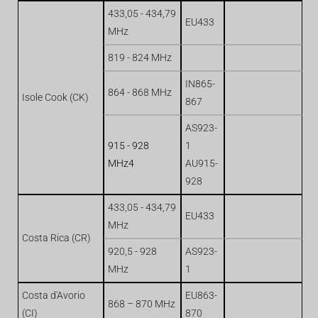
433,05 - 434,79
EU433
MHz
819 - 824 MHz
IN865-
864 - 868 MHz
Isole Cook (CK)
867
AS923-
915 - 928
1
MHz4
AU915-
928
433,05 - 434,79
EU433
MHz
Costa Rica (CR)
920,5 - 928
AS923-
MHz
1
Costa d'Avorio
EU863-
868 – 870 MHz
(CI)
870