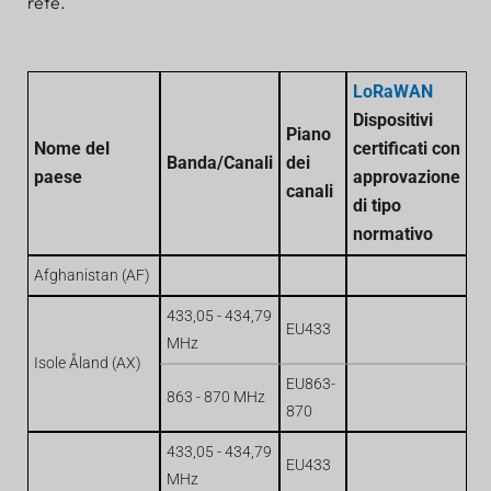
rete.
LoRaWAN
Dispositivi
Piano
Nome del
certificati con
Banda/Canali
dei
paese
approvazione
canali
di tipo
normativo
Afghanistan (AF)
433,05 - 434,79
EU433
MHz
Isole Åland (AX)
EU863-
863 - 870 MHz
870
433,05 - 434,79
EU433
MHz