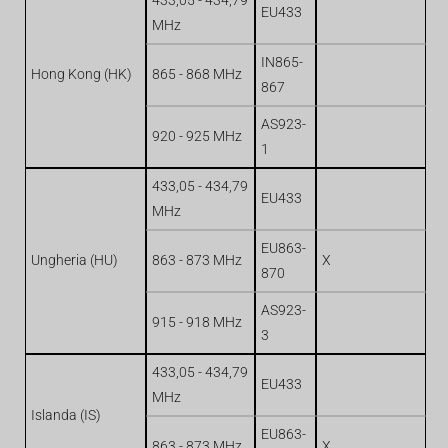
433,05 - 434,79
EU433
MHz
IN865-
Hong Kong (HK)
865 - 868 MHz
867
AS923-
920 - 925 MHz
1
433,05 - 434,79
EU433
MHz
EU863-
Ungheria (HU)
863 - 873 MHz
X
870
AS923-
915 - 918 MHz
3
433,05 - 434,79
EU433
MHz
Islanda (IS)
EU863-
863 - 873 MHz
X