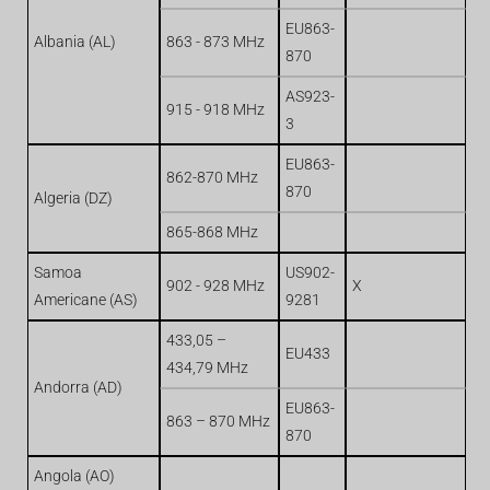
EU863-
Albania (AL)
863 - 873 MHz
870
AS923-
915 - 918 MHz
3
EU863-
862-870 MHz
870
Algeria (DZ)
865-868 MHz
Samoa
US902-
902 - 928 MHz
X
Americane (AS)
9281
433,05 –
EU433
434,79 MHz
Andorra (AD)
EU863-
863 – 870 MHz
870
Angola (AO)