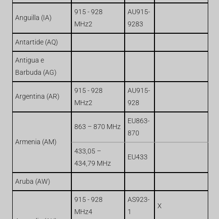
915 - 928
AU915-
Anguilla (IA)
MHz2
9283
Antartide (AQ)
Antigua e
Barbuda (AG)
915 - 928
AU915-
Argentina (AR)
MHz2
928
EU863-
863 – 870 MHz
870
Armenia (AM)
433,05 –
EU433
434,79 MHz
Aruba (AW)
915 - 928
AS923-
X
MHz4
1