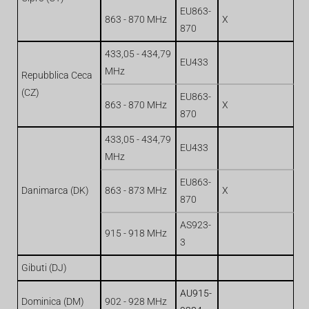
EU863-
863 - 870 MHz
X
870
433,05 - 434,79
EU433
MHz
Repubblica Ceca
(CZ)
EU863-
863 - 870 MHz
X
870
433,05 - 434,79
EU433
MHz
EU863-
Danimarca (DK)
863 - 873 MHz
X
870
AS923-
915 - 918 MHz
3
Gibuti (DJ)
AU915-
Dominica (DM)
902 - 928 MHz