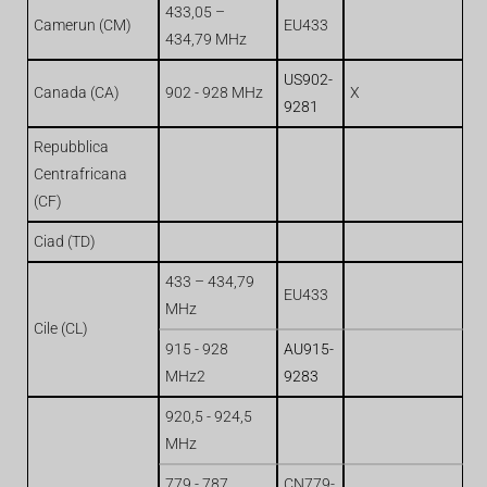
433,05 –
Camerun (CM)
EU433
434,79 MHz
US902-
Canada (CA)
902 - 928 MHz
X
9281
Repubblica
Centrafricana
(CF)
Ciad (TD)
433 – 434,79
EU433
MHz
Cile (CL)
915 - 928
AU915-
MHz2
9283
920,5 - 924,5
MHz
779 - 787
CN779-