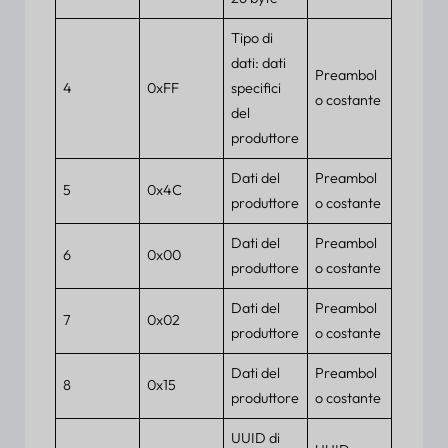
Tipo di
dati: dati
Preambol
4
0xFF
specifici
o costante
del
produttore
Dati del
Preambol
5
0x4C
produttore
o costante
Dati del
Preambol
6
0x00
produttore
o costante
Dati del
Preambol
7
0x02
produttore
o costante
Dati del
Preambol
8
0x15
produttore
o costante
UUID di