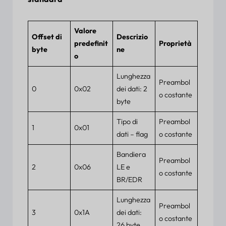
Valore
Offset di
Descrizio
predefinit
Proprietà
byte
ne
o
Lunghezza
Preambol
0
0x02
dei dati: 2
o costante
byte
Tipo di
Preambol
1
0x01
dati – flag
o costante
Bandiera
Preambol
2
0x06
LE e
o costante
BR/EDR
Lunghezza
Preambol
3
0x1A
dei dati:
o costante
26 byte