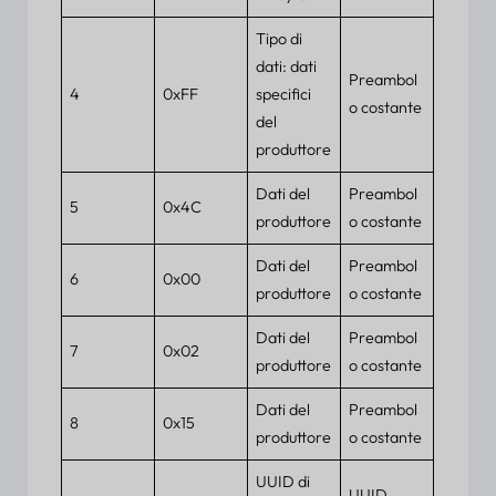
Tipo di
dati: dati
Preambol
4
0xFF
specifici
o costante
del
produttore
Dati del
Preambol
5
0x4C
produttore
o costante
Dati del
Preambol
6
0x00
produttore
o costante
Dati del
Preambol
7
0x02
produttore
o costante
Dati del
Preambol
8
0x15
produttore
o costante
UUID di
UUID