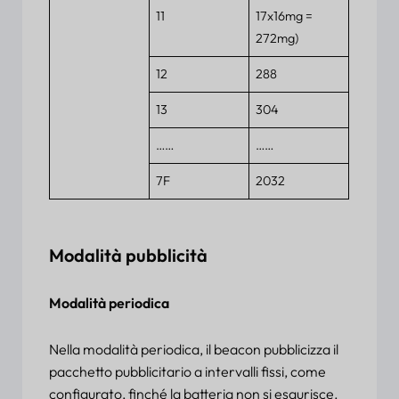
11
17x16mg =
272mg)
12
288
13
304
……
……
7F
2032
Modalità pubblicità
Modalità periodica
Nella modalità periodica, il beacon pubblicizza il
pacchetto pubblicitario a intervalli fissi, come
configurato, finché la batteria non si esaurisce.