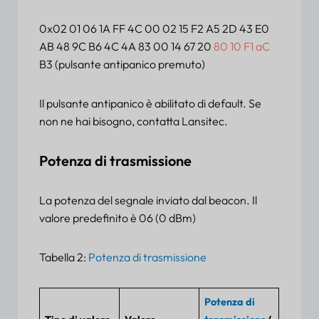
0x02 01 06 1A FF 4C 00 02 15 F2 A5 2D 43 E0
AB 48 9C B6 4C 4A 83 00 14 67 20
80 10 F1 aC
B3 (pulsante antipanico premuto)
Il pulsante antipanico è abilitato di default. Se
non ne hai bisogno, contatta Lansitec.
Potenza di trasmissione
La potenza del segnale inviato dal beacon. Il
valore predefinito è 06 (0 dBm)
Tabella 2:
Potenza di trasmissione
Potenza di