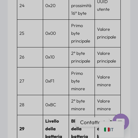
UUID
24
0x20
prossimità
utente
16° byte
Primo
Valore
25
0x00
byte
principale
PT
principale
AR
2° byte
Valore
26
0x10
JA
principale
principale
ES
Primo
Valore
DE
27
0xF1
byte
minore
minore
FR
KO
2° byte
Valore
28
0xBC
minore
minore
TH
EN
Livello
B
livello
B
livello
Contattaci
29
della
della
della
IT
Chat
batteria
batteria
batteria