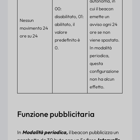
autonoma, in
00:
cui il beacon
disabilitato, 01:
emette un
Nessun
abilitato, il
avviso ogni 24
movimento 24
valore
ore se non
ore su 24
predefinito è
viene spostato.
0.
In modalità
periodica,
questa
configurazione
non ha alcun
effetto.
Funzione pubblicitaria
In
Modalità periodica,
il beacon pubblicizza un
pacchetto da 30 byte con un 5s fisso
Intervallo