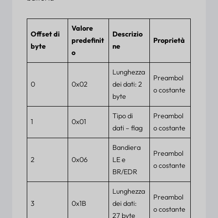
Valore
Offset di
Descrizio
predefinit
Proprietà
byte
ne
o
Lunghezza
Preambol
0
0x02
dei dati: 2
o costante
byte
Tipo di
Preambol
1
0x01
dati – flag
o costante
Bandiera
Preambol
2
0x06
LE e
o costante
BR/EDR
Lunghezza
Preambol
3
0x1B
dei dati:
o costante
27 byte