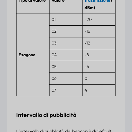
Tipo di valore
Valore
trasmissione
(
dBm)
01
-20
02
-16
03
-12
Esagono
04
-8
05
-4
06
0
07
4
Intervallo di pubblicità
L'intervallo di pubblicità del beacon è di default