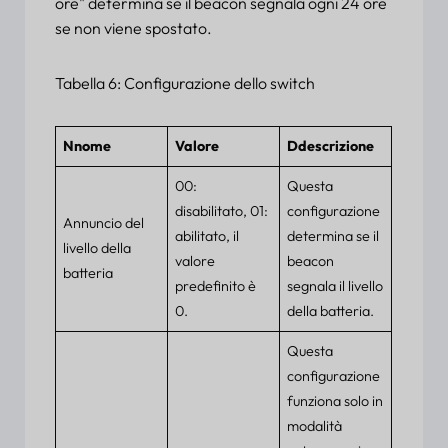
ore" determina se il beacon segnala ogni 24 ore
se non viene spostato.
Tabella 6: Configurazione dello switch
N
nome
Valore
D
descrizione
00:
Questa
disabilitato, 01:
configurazione
Annuncio del
abilitato, il
determina se il
livello della
valore
beacon
batteria
predefinito è
segnala il livello
0.
della batteria.
Questa
configurazione
funziona solo in
modalità