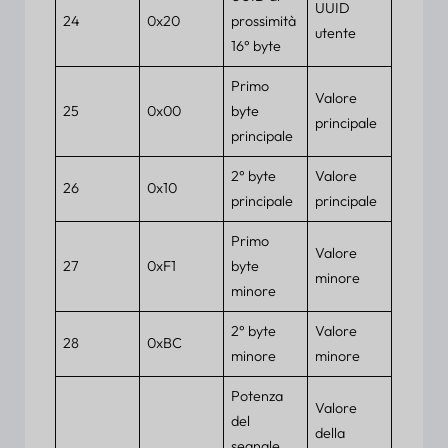
UUID
24
0x20
prossimità
utente
16° byte
Primo
Valore
25
0x00
byte
principale
principale
2° byte
Valore
26
0x10
principale
principale
Primo
Valore
27
0xF1
byte
minore
minore
2° byte
Valore
28
0xBC
minore
minore
Potenza
Valore
del
della
segnale