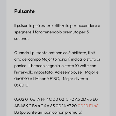
Pulsante
Il pulsante può essere utilizzato per accendere e
spegnere il faro tenendolo premuto per 3
secondi.
Quando il pulsante antipanico è abilitato, il bit
alto del campo Major (binario 1) indica lo stato di
panico. Il beacon segnala lo stato 10 volte con
l'intervallo impostato. Ad esempio, se il Major è
0x0010 e il Minor è F1BC, il Major diventa
0x8010.
0x02 01 06 1A FF 4C 00 02 15 F2 A5 2D 43 E0
AB 48 9C B6 4C 4A 83 00 14 67 20
00 10 F1 aC
B3 (pulsante antipanico non premuto)